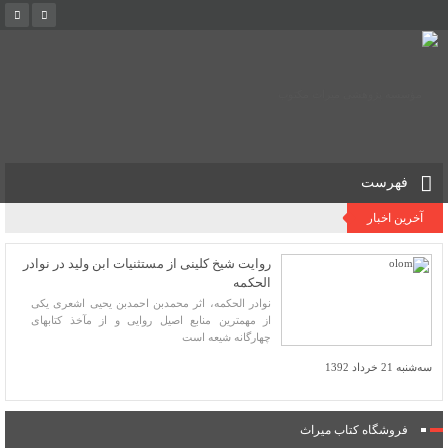
فهرست
آخرین اخبار
روایت شیخ کلینی از مستثنیات ابن ولید در نوادر
الحکمه
نوادر الحکمه، اثر محمدبن احمدبن یحیی اشعری یکی
از مهم­ترین منابع اصیل روایی و از مآخذ کتاب­های
چهارگانه شیعه است
سه‌شنبه 21 خرداد 1392
فروشگاه کتاب میراث