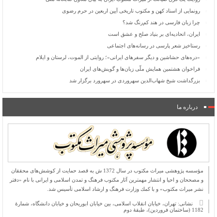
رونمایی از اسناد کهن و مکتوب تاریخی آیین اربعین در حرم رضوی
چرا زبان فارسی در هند کم‌رنگ شد؟
ایران، اتحادیه‌ای بر بنیاد صلح و عشق است
رستاخیز شعر پارسی در رسانه‌های اجتماعی
«دره‌های حشاشین و دیگر سفرهای ایرانی»؛ روایتی از الموت، لرستان و ایلام
فراخوان هشتمین همایش ملّی زبان‌ها و گویش‌های ایران
بزرگداشت شیخ شهاب‌الدین سهروردی در سهرورد برگزار شد
درباره ما
مؤسسه پژوهشی میراث مكتوب در سال 1372 ش به قصد حمایت از كوشش‌های محققان
و مصححان و احیا و انتشار مهمترین آثار مكتوب فرهنگ و تمدن اسلامی و ایرانی با نام «دفتر
نشر میراث مكتوب» و با كمك وزارت فرهنگ و ارشاد اسلامی تأسیس شد.
نشانی: تهران، خیابان انقلاب اسلامی، بین خیابان ابوریحان و خیابان دانشگاه، شمارۀ
1182 (ساختمان فروردین)، طبقۀ دوم