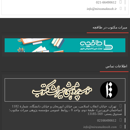
021-66490612
info@mirasmaktoob.ir
میرات مکتوب در طاقچه
اطلاعات تماس
تهران، خیابان انقلاب اسلامی، بین خیابان ابوریحان و خیابان دانشگاه، شمارۀ 1182
(ساختمان فروردین)، طبقۀ دوم، واحد 8 ، روابط عمومی مؤسسه پژوهی میراث مکتوب؛
صندوق پستی: 569-13185
02166490612
info@mirasmaktoob.com