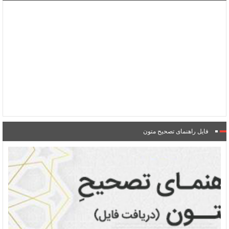
فایل راهنمای تصحیح متون