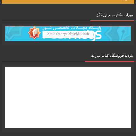
میرات مکتوب در نورمگز
Ketabkhaneye MirasMaktoob
بازدید فروشگاه کتاب میراث