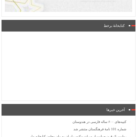
کتابخانۀ برخط
آخرین خبرها
کتیبه‌های ۶۰۰ ساله فارسی در هندوستان
شماره 101 نامۀ فرهنگستان منتشر شد
روایت یک قرن صیانت از میراث مکتوب ایران به بیان معاون کتابخانه ملی