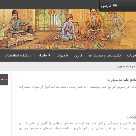
فارسی
ریات
نشست‌ها و همایش‌ها
گالری
با میراث
♥ حامیان
دانشگاه افغانستان
ن در حرم رضوی
جوامع علم موسیقی»
ت، فن سوم: جوامع علم موسیقی» به قلم زنده‌یاد سیدعبدالله انوار از سوی انتشارات
لرئیس
اد علمی و فرهنگی بوعلی سینا به کوشش محسن جوادی با آثاری از علی عابدی
ی، احمد عابدی، امیر دیوانی، چالز.ای. باترورث، احمد فؤاد الاهوانی و محسن جوادی