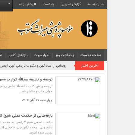
اخبار مؤسسه
گزارش تصویری
پادکست‌
■ پخش زنده
صفحه نخست
یادداشت روز
اخبار میراث
تازه‌های کتاب
نش
آخرین اخبار
رونمایی از اسناد کهن و مکتوب تاریخی آیین اربعی
ترجمه و تعلیقه عبدالله انوار بر «
ترجمه و متن کتاب «الشفاء: بخش ریاضیا
مولی چاپ و منتشر شد.
چهارشنبه ۱۷ آبان ۱۴۰۲
بارقه‌هایی از حکمت عملی شیخ ا
حکمت عملی شیخ الرئیس
به همت بنی
شاهرودی، محمد لگنهاوزن، فتحعلی اکبر
تدوین شده است.