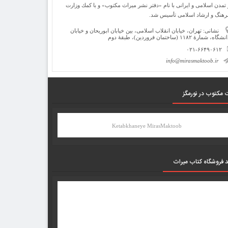
 تمدن اسلامی و ایرانی با نام «دفتر نشر میراث مكتوب» و با كمك وزارت
رهنگ و ارشاد اسلامی تأسیس شد.
نشانی: تهران، خیابان انقلاب اسلامی، بین خیابان ابوریحان و خیابان
شگاه، شمارۀ ۱۱۸۲ (ساختمان فروردین)، طبقۀ دوم
۰۲۱-۶۶۴۹۰۶۱۲
info@mirasmaktoob.ir
 مکتوب در نورمگز
Ketabkhaneye MirasMaktoob
د فروشگاه کتاب میراث