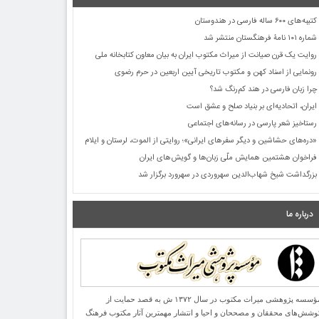
کتیبه‌های ۶۰۰ ساله فارسی در هندوستان
شماره ۱۰۱ نامۀ فرهنگستان منتشر شد
روایت یک قرن صیانت از میراث مکتوب ایران به بیان معاون کتابخانه ملی
رونمایی از اسناد کهن و مکتوب تاریخی آیین اربعین در حرم رضوی
چرا زبان فارسی در هند کم‌رنگ شد؟
ایران، اتحادیه‌ای بر بنیاد صلح و عشق است
رستاخیز شعر پارسی در رسانه‌های اجتماعی
«دره‌های حشاشین و دیگر سفرهای ایرانی»؛ روایتی از الموت، لرستان و ایلام
فراخوان هشتمین همایش ملّی زبان‌ها و گویش‌های ایران
بزرگداشت شیخ شهاب‌الدین سهروردی در سهرورد برگزار شد
درباره ما
مؤسسه پژوهشی میراث مكتوب در سال ۱۳۷۲ ش به قصد حمایت از
وشش‌های محققان و مصححان و احیا و انتشار مهمترین آثار مكتوب فرهنگ