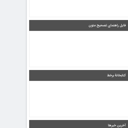
فایل راهنمای تصحیح متون
کتابخانۀ برخط
آخرین خبرها