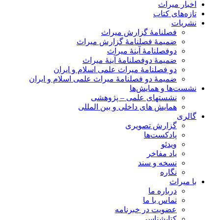
اخبار میراث
تازه‌های کتاب
نشریات
فصلنامۀ گزارش میراث
ضمیمۀ فصلنامۀ گزارش میراث
دوفصلنامۀ آینۀ میراث
ضمیمۀ دوفصلنامۀ آینۀ میراث
دو فصلنامۀ میراث علمی اسلام و ایران
ضمیمۀ دو فصلنامۀ میراث علمی اسلام و ایران
نشست‌ها و همایش‌ها
نشستهای علمی – پژوهشی
همایش های داخلی و بین المللی
گالری
گزارش تصویری
پادکست‌ها
ویدئو
یاد مفاخر
نسخه و سند
نگاره
با میراث
درباره ما
تماس با ما
عضویت در خبرنامه
کتابشناسی