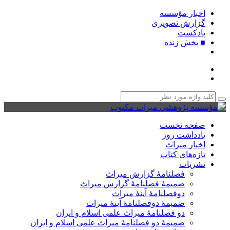
اخبار مؤسسه
گزارش تصویری
پادکست‌
■ پخش زنده
صفحه نخست
یادداشت روز
اخبار میراث
تازه‌های کتاب
نشریات
فصلنامۀ گزارش میراث
ضمیمۀ فصلنامۀ گزارش میراث
دوفصلنامۀ آینۀ میراث
ضمیمۀ دوفصلنامۀ آینۀ میراث
دو فصلنامۀ میراث علمی اسلام و ایران
ضمیمۀ دو فصلنامۀ میراث علمی اسلام و ایران