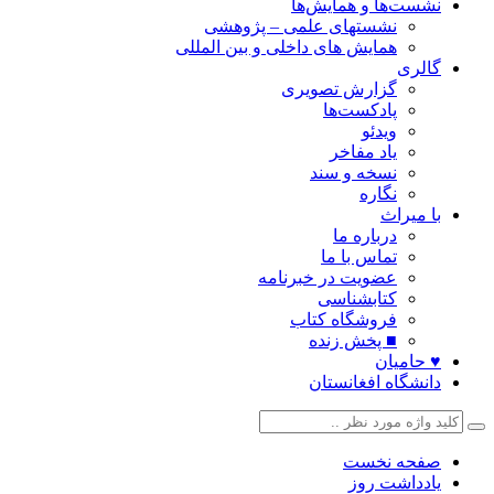
نشست‌ها و همایش‌ها
نشستهای علمی – پژوهشی
همایش های داخلی و بین المللی
گالری
گزارش تصویری
پادکست‌ها
ویدئو
یاد مفاخر
نسخه و سند
نگاره
با میراث
درباره ما
تماس با ما
عضویت در خبرنامه
کتابشناسی
فروشگاه کتاب
■ پخش زنده
♥ حامیان
دانشگاه افغانستان
صفحه نخست
یادداشت روز