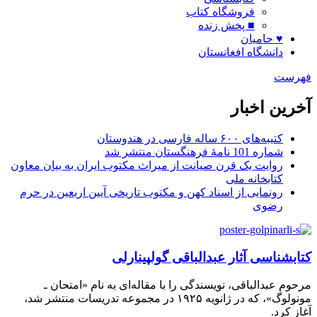
فروشگاه کتاب
■ پخش زنده
♥ حامیان
دانشگاه افغانستان
فهرست
آخرین اخبار
کتیبه‌های ۶۰۰ ساله فارسی در هندوستان
شماره 101 نامۀ فرهنگستان منتشر شد
روایت یک قرن صیانت از میراث مکتوب ایران به بیان معاون
کتابخانه ملی
رونمایی از اسناد کهن و مکتوب تاریخی آیین اربعین در حرم
رضوی
کتابشناسى آثار عبدالباقى گولپینارلى
مرحوم عبدالباقى، نویسندگى را با مقاله‌اى به نام «امتحان ـ
مونولوگ»، که در ژانویه ۱۹۲۵ در مجموعه تدریسات منتشر شد،
آغاز کرد.