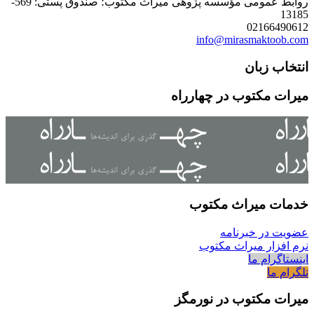
روابط عمومی مؤسسه پژوهی میراث مکتوب؛ صندوق پستی: 569-
13185
02166490612
info@mirasmaktoob.com
انتخاب زبان
میرات مکتوب در چهارراه
خدمات میراث مکتوب
عضویت در خبرنامه
نرم افزار میراث مکتوب
اینستاگرام ما
تلگرام ما
میرات مکتوب در نورمگز