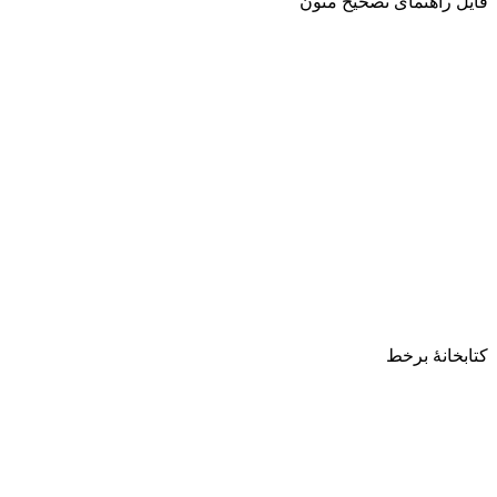
فایل راهنمای تصحیح متون
کتابخانۀ برخط