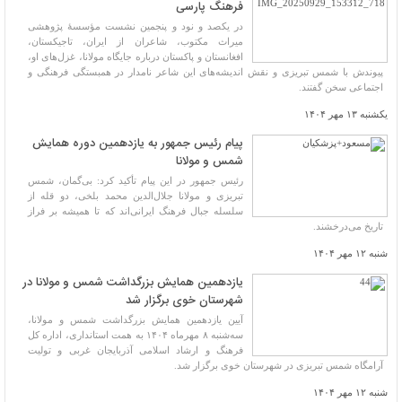
فرهنگ پارسی
در یکصد و نود و پنجمین نشست مؤسسۀ پژوهشی
میراث مکتوب، شاعران از ایران، تاجیکستان،
افغانستان و پاکستان درباره جایگاه مولانا، غزل‌های او،
پیوندش با شمس تبریزی و نقش اندیشه‌های این شاعر نامدار در همبستگی فرهنگی و
اجتماعی سخن گفتند.
یکشنبه ۱۳ مهر ۱۴۰۴
پیام رئیس جمهور به یازدهمین دوره همایش
شمس و مولانا
رئیس جمهور در این پیام تأکید کرد: بی‌گمان، شمس
تبریزی و مولانا جلال‌الدین محمد بلخی، دو قله از
سلسله جبال فرهنگ ایرانی‌اند که تا همیشه بر فراز
تاریخ می‌درخشند.
شنبه ۱۲ مهر ۱۴۰۴
یازدهمین همایش بزرگداشت شمس و مولانا در
شهرستان خوی برگزار شد
آیین یازدهمین همایش بزرگداشت شمس و مولانا،
سه‌شنبه ۸ مهرماه ۱۴۰۴ به همت استانداری، اداره کل
فرهنگ و ارشاد اسلامی آذربایجان غربی و تولیت
آرامگاه شمس تبریزی در شهرستان خوی برگزار شد.
شنبه ۱۲ مهر ۱۴۰۴