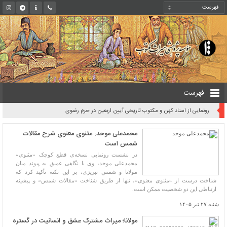
فهرست
رونمایی از اسناد کهن و مکتوب تاریخی آیین اربعین در حرم رضوی
محمدعلی موحد: مثنوی معنوی شرح مقالات
شمس است
در نشست رونمایی نسخه‌ی قطع کوچک «مثنوی»
محمدعلی موحد، وی با نگاهی عمیق به پیوند میان
مولانا و شمس تبریزی، بر این نکته تأکید کرد که
شناخت درست از «مثنوی معنوی»، تنها از طریق شناخت «مقالات شمس» و پیشینه
ارتباطی این دو شخصیت ممکن است.
شنبه ۲۷ تیر ۱۴۰۵
مولانا؛ میراث مشترک عشق و انسانیت در گستره