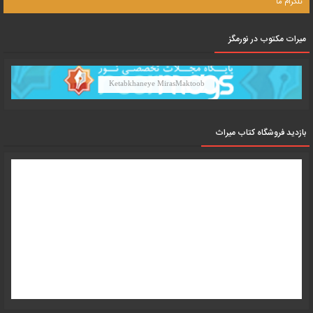
تلگرام ما
میرات مکتوب در نورمگز
Ketabkhaneye MirasMaktoob
بازدید فروشگاه کتاب میراث