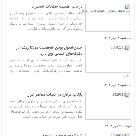
در باب اهمیت «مقالات شمس»
کتاب مقالات شمس، کتابی است عمیق و روشنگر در
زندگی و فلسفه خسرو اعظم، وارث انبیا، خداوند
خداوندگاران اسرار شمس تبریزی، استاد شاعر نامدار
و صوفی بزرگ، جلال‌الدین بلخی. کتاب ...
سه‌شنبه ۸ مهر ۱۴۰۴
جهان‌شمول بودن شخصیت مولانا ریشه در
دغدغه‌های انسانی وی دارد
یک پژوهشگر و دانش‌آموخته دکتری ادبیات فارسی
گفت: جهان‌شمول بودن شخصیت مولانا ریشه در
ماهیت انسانی و فرافرهنگی بودن اندیشه‌های وی
دارد.
سه‌شنبه ۸ مهر ۱۴۰۴
بازتاب عرفان در ادبیات معاصر ایران
نکته‌سنجی‌های سبکی و روایی در متون عرفانی همه
نشانگر آنند که این متون صرفاً دربردارندۀ یک میراث
فکری نیستند و ادبیتِ آن‌ها نیز بخشی از ظرفیت‌های
قابل بازیابی این میراث در ادبیات مدرن است.
دوشنبه ۷ مهر ۱۴۰۴
از «شمس» چه می‌دانیم؟