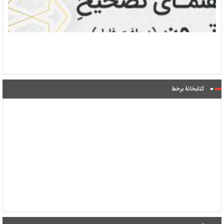
کتابخانۀ برخط