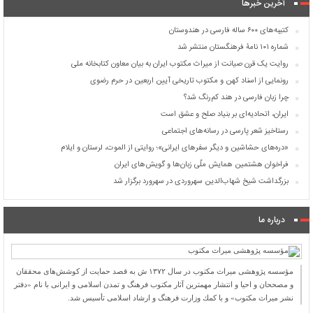
آخرین خبرها
کتیبه‌های ۶۰۰ ساله فارسی در هندوستان
شماره ۱۰۱ نامۀ فرهنگستان منتشر شد
روایت یک قرن صیانت از میراث مکتوب ایران به بیان معاون کتابخانه ملی
رونمایی از اسناد کهن و مکتوب تاریخی آیین اربعین در حرم رضوی
چرا زبان فارسی در هند کم‌رنگ شد؟
ایران، اتحادیه‌ای بر بنیاد صلح و عشق است
رستاخیز شعر پارسی در رسانه‌های اجتماعی
«دره‌های حشاشین و دیگر سفرهای ایرانی»؛ روایتی از الموت، لرستان و ایلام
فراخوان هشتمین همایش ملّی زبان‌ها و گویش‌های ایران
بزرگداشت شیخ شهاب‌الدین سهروردی در سهرورد برگزار شد
درباره ما
مؤسسه پژوهشی میراث مكتوب در سال ۱۳۷۲ ش به قصد حمایت از كوشش‌های محققان
و مصححان و احیا و انتشار مهمترین آثار مكتوب فرهنگ و تمدن اسلامی و ایرانی با نام «دفتر
نشر میراث مكتوب» و با كمك وزارت فرهنگ و ارشاد اسلامی تأسیس شد.