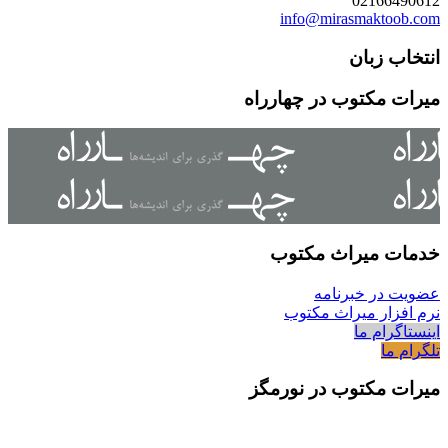
02166490612
info@mirasmaktoob.com
انتخاب زبان
میرات مکتوب در چهارراه
خدمات میراث مکتوب
عضویت در خبرنامه
نرم افزار میراث مکتوب
اینستاگرام ما
تلگرام ما
میرات مکتوب در نورمگز