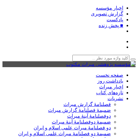
اخبار مؤسسه
گزارش تصویری
پادکست‌
■ پخش زنده
صفحه نخست
یادداشت روز
اخبار میراث
تازه‌های کتاب
نشریات
فصلنامۀ گزارش میراث
ضمیمۀ فصلنامۀ گزارش میراث
دوفصلنامۀ آینۀ میراث
ضمیمۀ دوفصلنامۀ آینۀ میراث
دو فصلنامۀ میراث علمی اسلام و ایران
ضمیمۀ دو فصلنامۀ میراث علمی اسلام و ایران