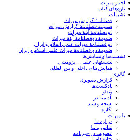
اخبار میراث
تازه‌های کتاب
نشریات
فصلنامۀ گزارش میراث
ضمیمۀ فصلنامۀ گزارش میراث
دوفصلنامۀ آینۀ میراث
ضمیمۀ دوفصلنامۀ آینۀ میراث
دو فصلنامۀ میراث علمی اسلام و ایران
ضمیمۀ دو فصلنامۀ میراث علمی اسلام و ایران
نشست‌ها و همایش‌ها
نشستهای علمی – پژوهشی
همایش های داخلی و بین المللی
گالری
گزارش تصویری
پادکست‌ها
ویدئو
یاد مفاخر
نسخه و سند
نگاره
با میراث
درباره ما
تماس با ما
عضویت در خبرنامه
کتابشناسی