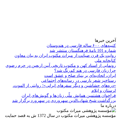
آخرین خبرها
کتیبه‌های ۶۰۰ ساله فارسی در هندوستان
شماره 101 نامۀ فرهنگستان منتشر شد
روایت یک قرن صیانت از میراث مکتوب ایران به بیان معاون
کتابخانه ملی
رونمایی از اسناد کهن و مکتوب تاریخی آیین اربعین در حرم رضوی
چرا زبان فارسی در هند کم‌رنگ شد؟
ایران، اتحادیه‌ای بر بنیاد صلح و عشق است
رستاخیز شعر پارسی در رسانه‌های اجتماعی
«دره‌های حشاشین و دیگر سفرهای ایرانی»؛ روایتی از الموت،
لرستان و ایلام
فراخوان هشتمین همایش ملّی زبان‌ها و گویش‌های ایران
بزرگداشت شیخ شهاب‌الدین سهروردی در سهرورد برگزار شد
درباره ما
مؤسسه پژوهشی میراث مكتوب در سال 1372 ش به قصد حمایت