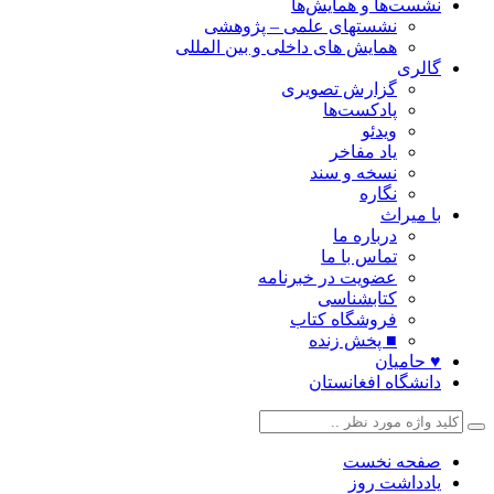
نشست‌ها و همایش‌ها
نشستهای علمی – پژوهشی
همایش های داخلی و بین المللی
گالری
گزارش تصویری
پادکست‌ها
ویدئو
یاد مفاخر
نسخه و سند
نگاره
با میراث
درباره ما
تماس با ما
عضویت در خبرنامه
کتابشناسی
فروشگاه کتاب
■ پخش زنده
♥ حامیان
دانشگاه افغانستان
صفحه نخست
یادداشت روز