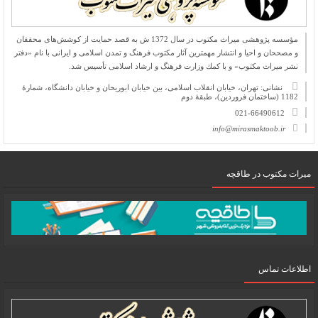
مؤسسه پژوهشی میراث مكتوب در سال 1372 ش به قصد حمایت از كوشش‌های محققان
و مصححان و احیا و انتشار مهمترین آثار مكتوب فرهنگ و تمدن اسلامی و ایرانی با نام «دفتر
نشر میراث مكتوب» و با كمك وزارت فرهنگ و ارشاد اسلامی تأسیس شد.
نشانی: تهران، خیابان انقلاب اسلامی، بین خیابان ابوریحان و خیابان دانشگاه، شمارۀ
1182 (ساختمان فروردین)، طبقۀ دوم
021-66490612
info@mirasmaktoob.ir
میرات مکتوب در طاقچه
اطلاعات تماس