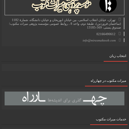
تهران، خیابان انقلاب اسلامی، بین خیابان ابوریحان و خیابان دانشگاه، شمارۀ 1182
(ساختمان فروردین)، طبقۀ دوم، واحد 8 ، روابط عمومی مؤسسه پژوهی میراث مکتوب؛
صندوق پستی: 569-13185
02166490612
info@mirasmaktoob.com
انتخاب زبان
میرات مکتوب در چهارراه
خدمات میراث مکتوب