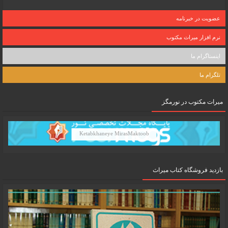
عضویت در خبرنامه
نرم افزار میراث مکتوب
اینستاگرام ما
تلگرام ما
میرات مکتوب در نورمگز
Ketabkhaneye MirasMaktoob
بازدید فروشگاه کتاب میراث