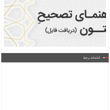
کتابخانۀ برخط