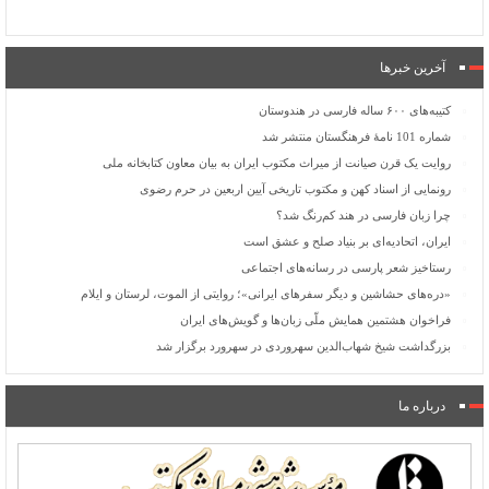
آخرین خبرها
کتیبه‌های ۶۰۰ ساله فارسی در هندوستان
شماره 101 نامۀ فرهنگستان منتشر شد
روایت یک قرن صیانت از میراث مکتوب ایران به بیان معاون کتابخانه ملی
رونمایی از اسناد کهن و مکتوب تاریخی آیین اربعین در حرم رضوی
چرا زبان فارسی در هند کم‌رنگ شد؟
ایران، اتحادیه‌ای بر بنیاد صلح و عشق است
رستاخیز شعر پارسی در رسانه‌های اجتماعی
«دره‌های حشاشین و دیگر سفرهای ایرانی»؛ روایتی از الموت، لرستان و ایلام
فراخوان هشتمین همایش ملّی زبان‌ها و گویش‌های ایران
بزرگداشت شیخ شهاب‌الدین سهروردی در سهرورد برگزار شد
درباره ما