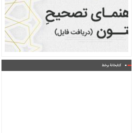
کتابخانۀ برخط