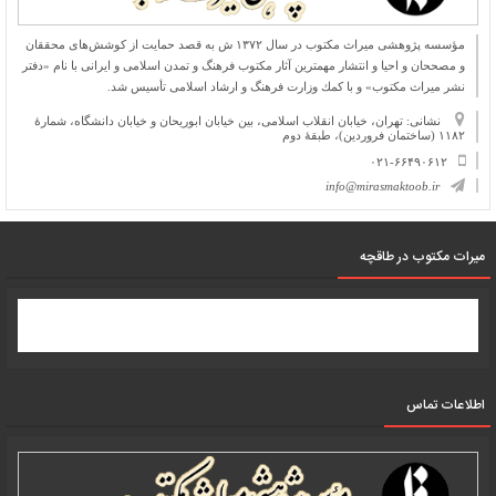
مؤسسه پژوهشی میراث مكتوب در سال ۱۳۷۲ ش به قصد حمایت از كوشش‌های محققان
و مصححان و احیا و انتشار مهمترین آثار مكتوب فرهنگ و تمدن اسلامی و ایرانی با نام «دفتر
نشر میراث مكتوب» و با كمك وزارت فرهنگ و ارشاد اسلامی تأسیس شد.
نشانی: تهران، خیابان انقلاب اسلامی، بین خیابان ابوریحان و خیابان دانشگاه، شمارۀ
۱۱۸۲ (ساختمان فروردین)، طبقۀ دوم
۰۲۱-۶۶۴۹۰۶۱۲
info@mirasmaktoob.ir
میرات مکتوب در طاقچه
اطلاعات تماس