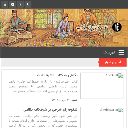
فهرست
آخرین اخبار
نگاهی به کتاب «شرف‌نامه»
کتاب «شرف‌نامه» یا «تاریخ حفیظ‌الله خانی» تألیف
محمد اولیاء نایطی شافعی با تصحیح سعید
میرمحمدصادق از سوی انتشارات سنگلج منتشر شد.
شنبه ۲۰ مرداد ۱۴۰۳
شکوفه‌زار، شرحی بر شرف‌نامه نظامی
در نشر متون کهن رسمی نیکو درافتاده است که
تصویر یا تصویرهایی از صفحات آغاز و انجام نسخه یا
نسخه‌های خطی که در تحقیق یک اثر به کار گرفته