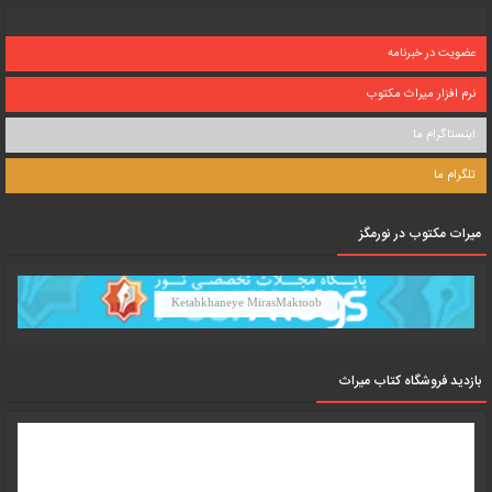
عضویت در خبرنامه
نرم افزار میراث مکتوب
اینستاگرام ما
تلگرام ما
میرات مکتوب در نورمگز
Ketabkhaneye MirasMaktoob
بازدید فروشگاه کتاب میراث