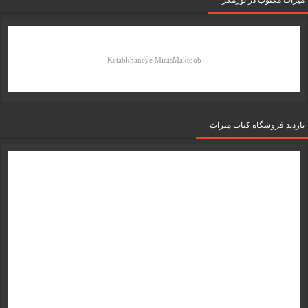
میرات مکتوب در نورمگز
Ketabkhaneye MirasMaktoob
بازدید فروشگاه کتاب میراث