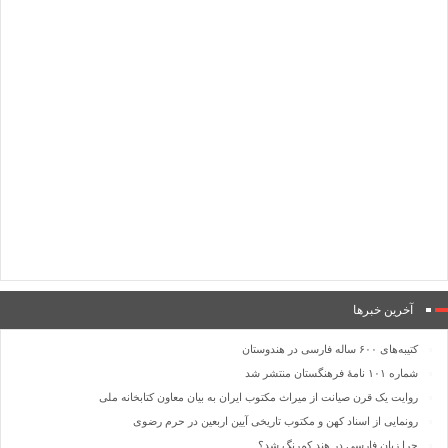
آخرین خبرها
کتیبه‌های ۶۰۰ ساله فارسی در هندوستان
شماره ۱۰۱ نامۀ فرهنگستان منتشر شد
روایت یک قرن صیانت از میراث مکتوب ایران به بیان معاون کتابخانه ملی
رونمایی از اسناد کهن و مکتوب تاریخی آیین اربعین در حرم رضوی
چرا زبان فارسی در هند کم‌رنگ شد؟