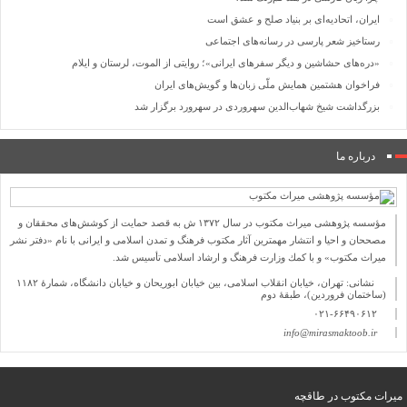
ایران، اتحادیه‌ای بر بنیاد صلح و عشق است
رستاخیز شعر پارسی در رسانه‌های اجتماعی
«دره‌های حشاشین و دیگر سفرهای ایرانی»؛ روایتی از الموت، لرستان و ایلام
فراخوان هشتمین همایش ملّی زبان‌ها و گویش‌های ایران
بزرگداشت شیخ شهاب‌الدین سهروردی در سهرورد برگزار شد
درباره ما
مؤسسه پژوهشی میراث مكتوب در سال ۱۳۷۲ ش به قصد حمایت از كوشش‌های محققان و
مصححان و احیا و انتشار مهمترین آثار مكتوب فرهنگ و تمدن اسلامی و ایرانی با نام «دفتر نشر
میراث مكتوب» و با كمك وزارت فرهنگ و ارشاد اسلامی تأسیس شد.
نشانی: تهران، خیابان انقلاب اسلامی، بین خیابان ابوریحان و خیابان دانشگاه، شمارۀ ۱۱۸۲
(ساختمان فروردین)، طبقۀ دوم
۰۲۱-۶۶۴۹۰۶۱۲
info@mirasmaktoob.ir
میرات مکتوب در طاقچه