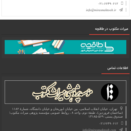
۰۲۱-۶۶۴۹۰۶۱۲
info@mirasmaktoob.ir
میرات مکتوب در طاقچه
اطلاعات تماس
تهران، خیابان انقلاب اسلامی، بین خیابان ابوریحان و خیابان دانشگاه، شمارۀ ۱۱۸۲
(ساختمان فروردین)، طبقۀ دوم، واحد ۸ ، روابط عمومی مؤسسه پژوهی میراث مکتوب؛
صندوق پستی: ۵۶۹-۱۳۱۸۵
۰۲۱۶۶۴۹۰۶۱۲
info@mirasmaktoob.com