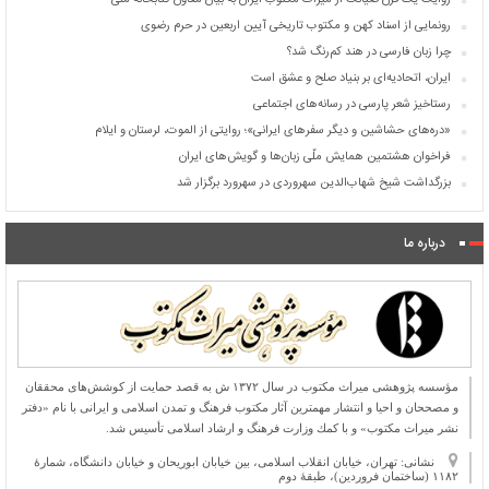
روایت یک قرن صیانت از میراث مکتوب ایران به بیان معاون کتابخانه ملی
رونمایی از اسناد کهن و مکتوب تاریخی آیین اربعین در حرم رضوی
چرا زبان فارسی در هند کم‌رنگ شد؟
ایران، اتحادیه‌ای بر بنیاد صلح و عشق است
رستاخیز شعر پارسی در رسانه‌های اجتماعی
«دره‌های حشاشین و دیگر سفرهای ایرانی»؛ روایتی از الموت، لرستان و ایلام
فراخوان هشتمین همایش ملّی زبان‌ها و گویش‌های ایران
بزرگداشت شیخ شهاب‌الدین سهروردی در سهرورد برگزار شد
درباره ما
مؤسسه پژوهشی میراث مكتوب در سال ۱۳۷۲ ش به قصد حمایت از كوشش‌های محققان
و مصححان و احیا و انتشار مهمترین آثار مكتوب فرهنگ و تمدن اسلامی و ایرانی با نام «دفتر
نشر میراث مكتوب» و با كمك وزارت فرهنگ و ارشاد اسلامی تأسیس شد.
نشانی: تهران، خیابان انقلاب اسلامی، بین خیابان ابوریحان و خیابان دانشگاه، شمارۀ
۱۱۸۲ (ساختمان فروردین)، طبقۀ دوم