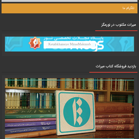
تلگرام ما
میرات مکتوب در نورمگز
Ketabkhaneye MirasMaktoob
بازدید فروشگاه کتاب میراث