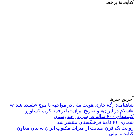
کتابخانۀ برخط
آخرین خبرها
شاهنامه؛ رگۀ جاری هویت ملی در مواجهه با موج «بلعیده شدن»
«اسلام در ایران» و «تاریخ ایران» با ترجمه کریم کشاورز
کتیبه‌های ۶۰۰ ساله فارسی در هندوستان
شماره 101 نامۀ فرهنگستان منتشر شد
روایت یک قرن صیانت از میراث مکتوب ایران به بیان معاون
کتابخانه ملی