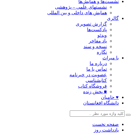
نشست‌ها و همایش‌ها
نشستهای علمی – پژوهشی
همایش های داخلی و بین المللی
گالری
گزارش تصویری
پادکست‌ها
ویدئو
یاد مفاخر
نسخه و سند
نگاره
با میراث
درباره ما
تماس با ما
عضویت در خبرنامه
کتابشناسی
فروشگاه کتاب
■ پخش زنده
♥ حامیان
دانشگاه افغانستان
صفحه نخست
یادداشت روز