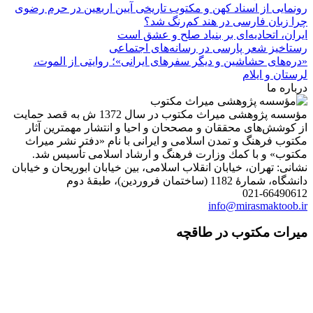
رونمایی از اسناد کهن و مکتوب تاریخی آیین اربعین در حرم رضوی
چرا زبان فارسی در هند کم‌رنگ شد؟
ایران، اتحادیه‌ای بر بنیاد صلح و عشق است
رستاخیز شعر پارسی در رسانه‌های اجتماعی
«دره‌های حشاشین و دیگر سفرهای ایرانی»؛ روایتی از الموت،
لرستان و ایلام
درباره ما
مؤسسه پژوهشی میراث مكتوب در سال 1372 ش به قصد حمایت
از كوشش‌های محققان و مصححان و احیا و انتشار مهمترین آثار
مكتوب فرهنگ و تمدن اسلامی و ایرانی با نام «دفتر نشر میراث
مكتوب» و با كمك وزارت فرهنگ و ارشاد اسلامی تأسیس شد.
نشانی: تهران، خیابان انقلاب اسلامی، بین خیابان ابوریحان و خیابان
دانشگاه، شمارۀ 1182 (ساختمان فروردین)، طبقۀ دوم
021-66490612
info@mirasmaktoob.ir
میرات مکتوب در طاقچه