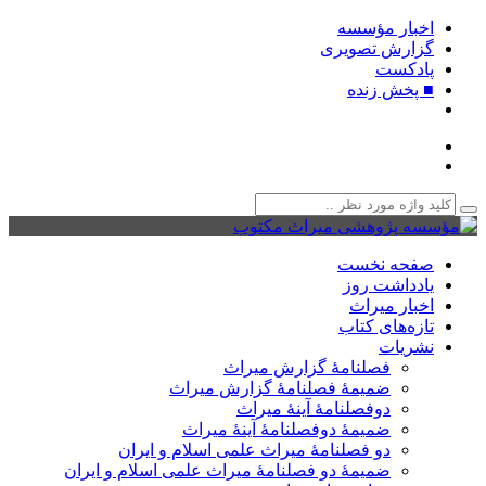
اخبار مؤسسه
گزارش تصویری
پادکست‌
■ پخش زنده
صفحه نخست
یادداشت روز
اخبار میراث
تازه‌های کتاب
نشریات
فصلنامۀ گزارش میراث
ضمیمۀ فصلنامۀ گزارش میراث
دوفصلنامۀ آینۀ میراث
ضمیمۀ دوفصلنامۀ آینۀ میراث
دو فصلنامۀ میراث علمی اسلام و ایران
ضمیمۀ دو فصلنامۀ میراث علمی اسلام و ایران