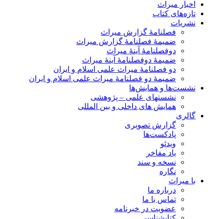
اخبار میراث
تازه‌های کتاب
نشریات
فصلنامۀ گزارش میراث
ضمیمۀ فصلنامۀ گزارش میراث
دوفصلنامۀ آینۀ میراث
ضمیمۀ دوفصلنامۀ آینۀ میراث
دو فصلنامۀ میراث علمی اسلام و ایران
ضمیمۀ دو فصلنامۀ میراث علمی اسلام و ایران
نشست‌ها و همایش‌ها
نشستهای علمی – پژوهشی
همایش های داخلی و بین المللی
گالری
گزارش تصویری
پادکست‌ها
ویدئو
یاد مفاخر
نسخه و سند
نگاره
با میراث
درباره ما
تماس با ما
عضویت در خبرنامه
کتابشناسی