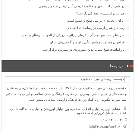
رونمایی از اسناد کهن و مکتوب تاریخی آیین اربعین در حرم رضوی
چرا زبان فارسی در هند کم‌رنگ شد؟
ایران، اتحادیه‌ای بر بنیاد صلح و عشق است
رستاخیز شعر پارسی در رسانه‌های اجتماعی
«دره‌های حشاشین و دیگر سفرهای ایرانی»؛ روایتی از الموت، لرستان و ایلام
فراخوان هشتمین همایش ملّی زبان‌ها و گویش‌های ایران
بزرگداشت شیخ شهاب‌الدین سهروردی در سهرورد برگزار شد
درباره ما
مؤسسه پژوهشی میراث مكتوب در سال ۱۳۷۲ ش به قصد حمایت از كوشش‌های محققان
و مصححان و احیا و انتشار مهمترین آثار مكتوب فرهنگ و تمدن اسلامی و ایرانی با نام «دفتر
نشر میراث مكتوب» و با كمك وزارت فرهنگ و ارشاد اسلامی تأسیس شد.
نشانی: تهران، خیابان انقلاب اسلامی، بین خیابان ابوریحان و خیابان دانشگاه، شمارۀ
۱۱۸۲ (ساختمان فروردین)، طبقۀ دوم
۰۲۱-۶۶۴۹۰۶۱۲
info@mirasmaktoob.ir