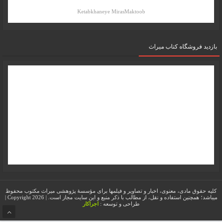
Ketabkhaneye MirasMaktoob
بازدید فروشگاه کتاب میراث
کلیه حقوق مادی، معنوی، اخبار و تصاویر و فیلمها برای مؤسسۀ پژوهشی میراث مکتوب محفوظ
میباشد؛ همچنین استفاده و نقل، از مطالب با ذکر منبع و این سایت مجاز است. | Copyright 2026 |
طراحی و توسعه :
اجراکار