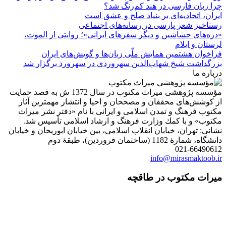
چرا زبان فارسی در هند کم‌رنگ شد؟
ایران، اتحادیه‌ای بر بنیاد صلح و عشق است
رستاخیز شعر پارسی در رسانه‌های اجتماعی
«دره‌های حشاشین و دیگر سفرهای ایرانی»؛ روایتی از الموت،
لرستان و ایلام
فراخوان هشتمین همایش ملّی زبان‌ها و گویش‌های ایران
بزرگداشت شیخ شهاب‌الدین سهروردی در سهرورد برگزار شد
درباره ما
مؤسسه پژوهشی میراث مكتوب در سال 1372 ش به قصد حمایت
از كوشش‌های محققان و مصححان و احیا و انتشار مهمترین آثار
مكتوب فرهنگ و تمدن اسلامی و ایرانی با نام «دفتر نشر میراث
مكتوب» و با كمك وزارت فرهنگ و ارشاد اسلامی تأسیس شد.
نشانی: تهران، خیابان انقلاب اسلامی، بین خیابان ابوریحان و خیابان
دانشگاه، شمارۀ 1182 (ساختمان فروردین)، طبقۀ دوم
021-66490612
info@mirasmaktoob.ir
میرات مکتوب در طاقچه