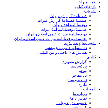
اخبار میراث
تازه‌های کتاب
نشریات
فصلنامۀ گزارش میراث
ضمیمۀ فصلنامۀ گزارش میراث
دوفصلنامۀ آینۀ میراث
ضمیمۀ دوفصلنامۀ آینۀ میراث
دو فصلنامۀ میراث علمی اسلام و ایران
ضمیمۀ دو فصلنامۀ میراث علمی اسلام و ایران
نشست‌ها و همایش‌ها
نشستهای علمی – پژوهشی
همایش های داخلی و بین المللی
گالری
گزارش تصویری
پادکست‌ها
ویدئو
یاد مفاخر
نسخه و سند
نگاره
با میراث
درباره ما
تماس با ما
عضویت در خبرنامه
کتابشناسی