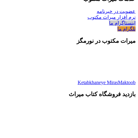
عضویت در خبرنامه
نرم افزار میراث مکتوب
اینستاگرام ما
تلگرام ما
میرات مکتوب در نورمگز
Ketabkhaneye MirasMaktoob
بازدید فروشگاه کتاب میراث