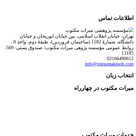
اطلاعات تماس
تهران، خیابان انقلاب اسلامی، بین خیابان ابوریحان و خیابان
دانشگاه، شمارۀ 1182 (ساختمان فروردین)، طبقۀ دوم، واحد 8 ،
روابط عمومی مؤسسه پژوهی میراث مکتوب؛ صندوق پستی: 569-
13185
02166490612
info@mirasmaktoob.com
انتخاب زبان
میرات مکتوب در چهارراه
خدمات میراث مکتوب