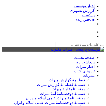
اخبار مؤسسه
گزارش تصویری
پادکست‌
■ پخش زنده
صفحه نخست
یادداشت روز
اخبار میراث
تازه‌های کتاب
نشریات
فصلنامۀ گزارش میراث
ضمیمۀ فصلنامۀ گزارش میراث
دوفصلنامۀ آینۀ میراث
ضمیمۀ دوفصلنامۀ آینۀ میراث
دو فصلنامۀ میراث علمی اسلام و ایران
ضمیمۀ دو فصلنامۀ میراث علمی اسلام و ایران