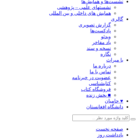
نشست‌ها و همایش‌ها
نشستهای علمی – پژوهشی
همایش های داخلی و بین المللی
گالری
گزارش تصویری
پادکست‌ها
ویدئو
یاد مفاخر
نسخه و سند
نگاره
با میراث
درباره ما
تماس با ما
عضویت در خبرنامه
کتابشناسی
فروشگاه کتاب
■ پخش زنده
♥ حامیان
دانشگاه افغانستان
صفحه نخست
یادداشت روز