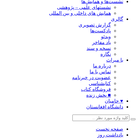
نشست‌ها و همایش‌ها
نشستهای علمی – پژوهشی
همایش های داخلی و بین المللی
گالری
گزارش تصویری
پادکست‌ها
ویدئو
یاد مفاخر
نسخه و سند
نگاره
با میراث
درباره ما
تماس با ما
عضویت در خبرنامه
کتابشناسی
فروشگاه کتاب
■ پخش زنده
♥ حامیان
دانشگاه افغانستان
صفحه نخست
یادداشت روز