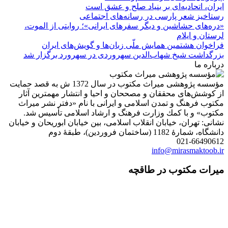
ایران، اتحادیه‌ای بر بنیاد صلح و عشق است
رستاخیز شعر پارسی در رسانه‌های اجتماعی
«دره‌های حشاشین و دیگر سفرهای ایرانی»؛ روایتی از الموت،
لرستان و ایلام
فراخوان هشتمین همایش ملّی زبان‌ها و گویش‌های ایران
بزرگداشت شیخ شهاب‌الدین سهروردی در سهرورد برگزار شد
درباره ما
مؤسسه پژوهشی میراث مكتوب در سال 1372 ش به قصد حمایت
از كوشش‌های محققان و مصححان و احیا و انتشار مهمترین آثار
مكتوب فرهنگ و تمدن اسلامی و ایرانی با نام «دفتر نشر میراث
مكتوب» و با كمك وزارت فرهنگ و ارشاد اسلامی تأسیس شد.
نشانی: تهران، خیابان انقلاب اسلامی، بین خیابان ابوریحان و خیابان
دانشگاه، شمارۀ 1182 (ساختمان فروردین)، طبقۀ دوم
021-66490612
info@mirasmaktoob.ir
میرات مکتوب در طاقچه