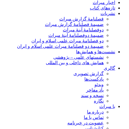
اخبار میراث
تازه‌های کتاب
نشریات
فصلنامۀ گزارش میراث
ضمیمۀ فصلنامۀ گزارش میراث
دوفصلنامۀ آینۀ میراث
ضمیمۀ دوفصلنامۀ آینۀ میراث
دو فصلنامۀ میراث علمی اسلام و ایران
ضمیمۀ دو فصلنامۀ میراث علمی اسلام و ایران
نشست‌ها و همایش‌ها
نشستهای علمی – پژوهشی
همایش های داخلی و بین المللی
گالری
گزارش تصویری
پادکست‌ها
ویدئو
یاد مفاخر
نسخه و سند
نگاره
با میراث
درباره ما
تماس با ما
عضویت در خبرنامه
کتابشناسی