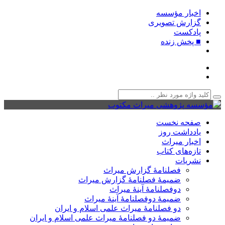
اخبار مؤسسه
گزارش تصویری
پادکست‌
■ پخش زنده
صفحه نخست
یادداشت روز
اخبار میراث
تازه‌های کتاب
نشریات
فصلنامۀ گزارش میراث
ضمیمۀ فصلنامۀ گزارش میراث
دوفصلنامۀ آینۀ میراث
ضمیمۀ دوفصلنامۀ آینۀ میراث
دو فصلنامۀ میراث علمی اسلام و ایران
ضمیمۀ دو فصلنامۀ میراث علمی اسلام و ایران