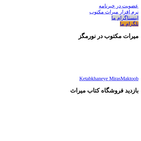
عضویت در خبرنامه
نرم افزار میراث مکتوب
اینستاگرام ما
تلگرام ما
میرات مکتوب در نورمگز
Ketabkhaneye MirasMaktoob
بازدید فروشگاه کتاب میراث