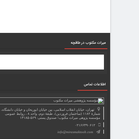
میرات مکتوب در طاقچه
اطلاعات تماس
تهران، خیابان انقلاب اسلامی، بین خیابان ابوریحان و خیابان دانشگاه،
شمارۀ ۱۱۸۲ (ساختمان فروردین)، طبقۀ دوم، واحد ۸ ، روابط عمومی
مؤسسه پژوهی میراث مکتوب؛ صندوق پستی: ۵۶۹-۱۳۱۸۵
۰۲۱۶۶۴۹۰۶۱۲
info@mirasmaktoob.com