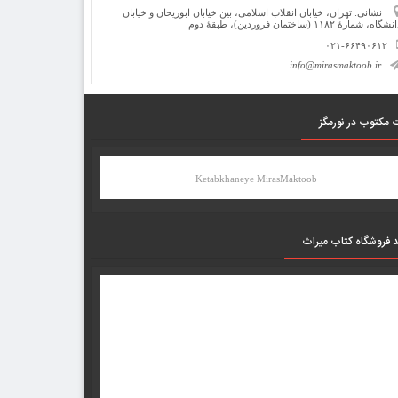
نشانی: تهران، خیابان انقلاب اسلامی، بین خیابان ابوریحان و خیابان
شگاه، شمارۀ ۱۱۸۲ (ساختمان فروردین)، طبقۀ دوم
۰۲۱-۶۶۴۹۰۶۱۲
info@mirasmaktoob.ir
 مکتوب در نورمگز
Ketabkhaneye MirasMaktoob
د فروشگاه کتاب میراث