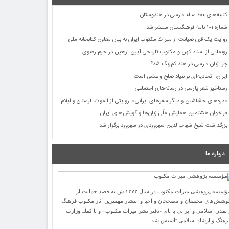
کتیبه‌های ۶۰۰ ساله فارسی در هندوستان
شماره ۱۰۱ نامۀ فرهنگستان منتشر شد
روایت یک قرن صیانت از میراث مکتوب ایران به بیان معاون کتابخانه ملی
رونمایی از اسناد کهن و مکتوب تاریخی آیین اربعین در حرم رضوی
چرا زبان فارسی در هند کم‌رنگ شد؟
ایران، اتحادیه‌ای بر بنیاد صلح و عشق است
رستاخیز شعر پارسی در رسانه‌های اجتماعی
«دره‌های حشاشین و دیگر سفرهای ایرانی»؛ روایتی از الموت، لرستان و ایلام
فراخوان هشتمین همایش ملّی زبان‌ها و گویش‌های ایران
بزرگداشت شیخ شهاب‌الدین سهروردی در سهرورد برگزار شد
درباره ما
مؤسسه پژوهشی میراث مكتوب در سال ۱۳۷۲ ش به قصد حمایت از
وشش‌های محققان و مصححان و احیا و انتشار مهمترین آثار مكتوب فرهنگ
 تمدن اسلامی و ایرانی با نام «دفتر نشر میراث مكتوب» و با كمك وزارت
رهنگ و ارشاد اسلامی تأسیس شد.