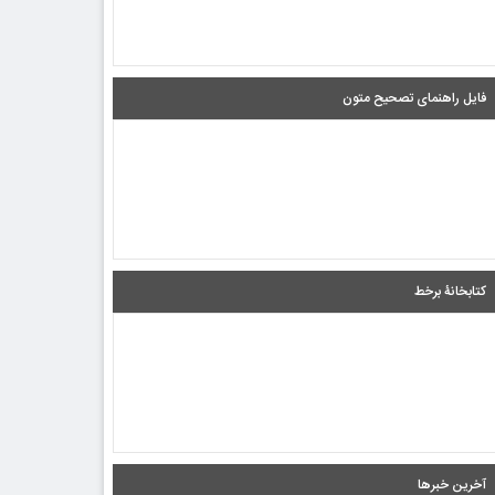
فایل راهنمای تصحیح متون
کتابخانۀ برخط
آخرین خبرها