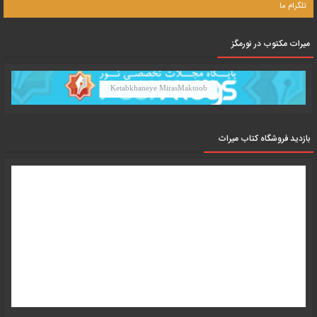
تلگرام ما
میرات مکتوب در نورمگز
Ketabkhaneye MirasMaktoob
بازدید فروشگاه کتاب میراث