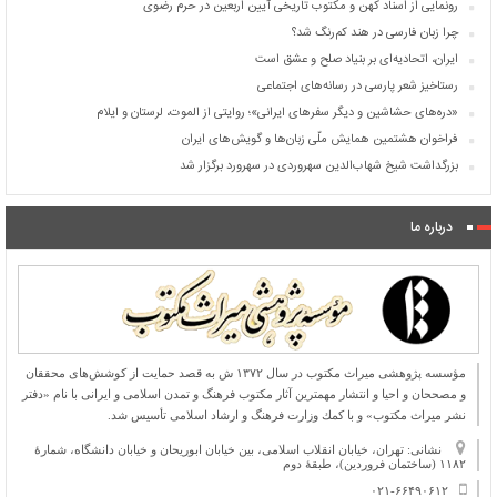
رونمایی از اسناد کهن و مکتوب تاریخی آیین اربعین در حرم رضوی
چرا زبان فارسی در هند کم‌رنگ شد؟
ایران، اتحادیه‌ای بر بنیاد صلح و عشق است
رستاخیز شعر پارسی در رسانه‌های اجتماعی
«دره‌های حشاشین و دیگر سفرهای ایرانی»؛ روایتی از الموت، لرستان و ایلام
فراخوان هشتمین همایش ملّی زبان‌ها و گویش‌های ایران
بزرگداشت شیخ شهاب‌الدین سهروردی در سهرورد برگزار شد
درباره ما
مؤسسه پژوهشی میراث مكتوب در سال ۱۳۷۲ ش به قصد حمایت از كوشش‌های محققان
و مصححان و احیا و انتشار مهمترین آثار مكتوب فرهنگ و تمدن اسلامی و ایرانی با نام «دفتر
نشر میراث مكتوب» و با كمك وزارت فرهنگ و ارشاد اسلامی تأسیس شد.
نشانی: تهران، خیابان انقلاب اسلامی، بین خیابان ابوریحان و خیابان دانشگاه، شمارۀ
۱۱۸۲ (ساختمان فروردین)، طبقۀ دوم
۰۲۱-۶۶۴۹۰۶۱۲