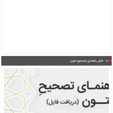
فایل راهنمای تصحیح متون