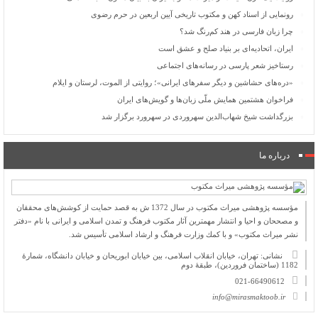
رونمایی از اسناد کهن و مکتوب تاریخی آیین اربعین در حرم رضوی
چرا زبان فارسی در هند کم‌رنگ شد؟
ایران، اتحادیه‌ای بر بنیاد صلح و عشق است
رستاخیز شعر پارسی در رسانه‌های اجتماعی
«دره‌های حشاشین و دیگر سفرهای ایرانی»؛ روایتی از الموت، لرستان و ایلام
فراخوان هشتمین همایش ملّی زبان‌ها و گویش‌های ایران
بزرگداشت شیخ شهاب‌الدین سهروردی در سهرورد برگزار شد
درباره ما
مؤسسه پژوهشی میراث مكتوب در سال 1372 ش به قصد حمایت از كوشش‌های محققان
و مصححان و احیا و انتشار مهمترین آثار مكتوب فرهنگ و تمدن اسلامی و ایرانی با نام «دفتر
نشر میراث مكتوب» و با كمك وزارت فرهنگ و ارشاد اسلامی تأسیس شد.
نشانی: تهران، خیابان انقلاب اسلامی، بین خیابان ابوریحان و خیابان دانشگاه، شمارۀ
1182 (ساختمان فروردین)، طبقۀ دوم
021-66490612
info@mirasmaktoob.ir