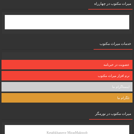
میرات مکتوب در چهارراه
خدمات میراث مکتوب
عضویت در خبرنامه
نرم افزار میراث مکتوب
اینستاگرام ما
تلگرام ما
میرات مکتوب در نورمگز
Ketabkhaneye MirasMaktoob