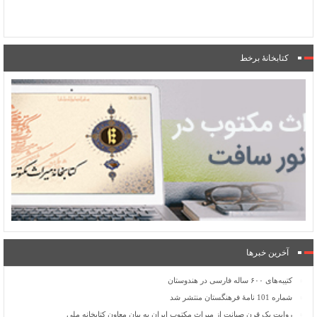
کتابخانۀ برخط
آخرین خبرها
کتیبه‌های ۶۰۰ ساله فارسی در هندوستان
شماره 101 نامۀ فرهنگستان منتشر شد
روایت یک قرن صیانت از میراث مکتوب ایران به بیان معاون کتابخانه ملی