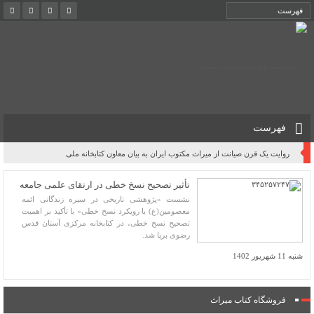
فهرست
روایت یک قرن صیانت از میراث مکتوب ایران به بیان معاون کتابخانه ملی
تأثیر تصحیح نسخ خطی در ارتقای علمی جامعه
نشست «پژوهشی تاریخی در سیره زندگانی ائمه
معصومین(ع) با رویکرد نسخ خطی» با تأکید بر اهمیت
تصحیح نسخ خطی، در کتابخانه مرکزی آستان قدس
رضوی برپا شد.
شنبه 11 شهریور 1402
فروشگاه کتاب میراث