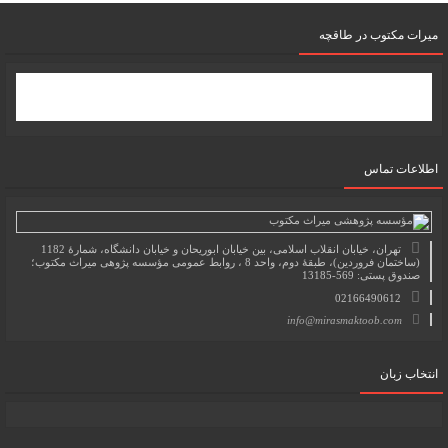
میرات مکتوب در طاقچه
اطلاعات تماس
تهران، خیابان انقلاب اسلامی، بین خیابان ابوریحان و خیابان دانشگاه، شمارۀ 1182
(ساختمان فروردین)، طبقۀ دوم، واحد 8 ، روابط عمومی مؤسسه پژوهی میراث مکتوب؛
صندوق پستی: 569-13185
02166490612
info@mirasmaktoob.com
انتخاب زبان