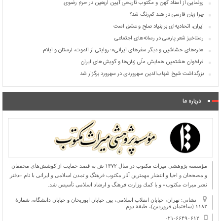
رونمایی از اسناد کهن و مکتوب تاریخی آیین اربعین در حرم رضوی
چرا زبان فارسی در هند کم‌رنگ شد؟
ایران، اتحادیه‌ای بر بنیاد صلح و عشق است
رستاخیز شعر پارسی در رسانه‌های اجتماعی
«دره‌های حشاشین و دیگر سفرهای ایرانی»؛ روایتی از الموت، لرستان و ایلام
فراخوان هشتمین همایش ملّی زبان‌ها و گویش‌های ایران
بزرگداشت شیخ شهاب‌الدین سهروردی در سهرورد برگزار شد
درباره ما
مؤسسه پژوهشی میراث مكتوب در سال ۱۳۷۲ ش به قصد حمایت از كوشش‌های محققان
و مصححان و احیا و انتشار مهمترین آثار مكتوب فرهنگ و تمدن اسلامی و ایرانی با نام «دفتر
نشر میراث مكتوب» و با كمك وزارت فرهنگ و ارشاد اسلامی تأسیس شد.
نشانی: تهران، خیابان انقلاب اسلامی، بین خیابان ابوریحان و خیابان دانشگاه، شمارۀ
۱۱۸۲ (ساختمان فروردین)، طبقۀ دوم
۰۲۱-۶۶۴۹۰۶۱۲