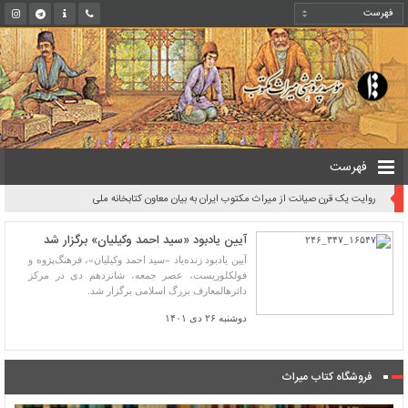
فهرست
روایت یک قرن صیانت از میراث مکتوب ایران به بیان معاون کتابخانه ملی
آیین یادبود «سید احمد وکیلیان» برگزار شد
آیین یادبود زنده‌یاد «سید احمد وکیلیان»، فرهنگ‌پژوه و
فولکلوریست، عصر جمعه، شانزدهم دی در مرکز
دائرهالمعارف بزرگ اسلامی برگزار شد.
دوشنبه ۲۶ دی ۱۴۰۱
فروشگاه کتاب میراث