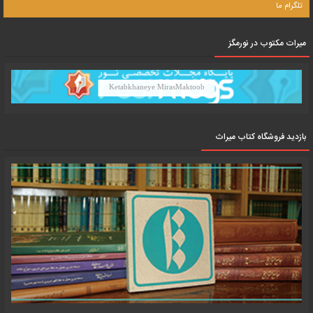
تلگرام ما
میرات مکتوب در نورمگز
Ketabkhaneye MirasMaktoob
بازدید فروشگاه کتاب میراث