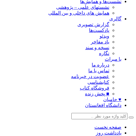
نشست‌ها و همایش‌ها
نشستهای علمی – پژوهشی
همایش های داخلی و بین المللی
گالری
گزارش تصویری
پادکست‌ها
ویدئو
یاد مفاخر
نسخه و سند
نگاره
با میراث
درباره ما
تماس با ما
عضویت در خبرنامه
کتابشناسی
فروشگاه کتاب
■ پخش زنده
♥ حامیان
دانشگاه افغانستان
صفحه نخست
یادداشت روز