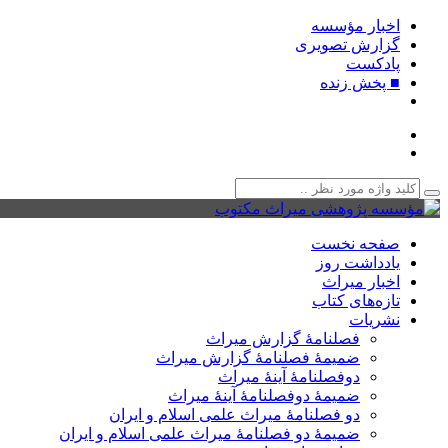
اخبار مؤسسه
گزارش تصویری
پادکست‌
■ پخش زنده
صفحه نخست
یادداشت روز
اخبار میراث
تازه‌های کتاب
نشریات
فصلنامۀ گزارش میراث
ضمیمۀ فصلنامۀ گزارش میراث
دوفصلنامۀ آینۀ میراث
ضمیمۀ دوفصلنامۀ آینۀ میراث
دو فصلنامۀ میراث علمی اسلام و ایران
ضمیمۀ دو فصلنامۀ میراث علمی اسلام و ایران