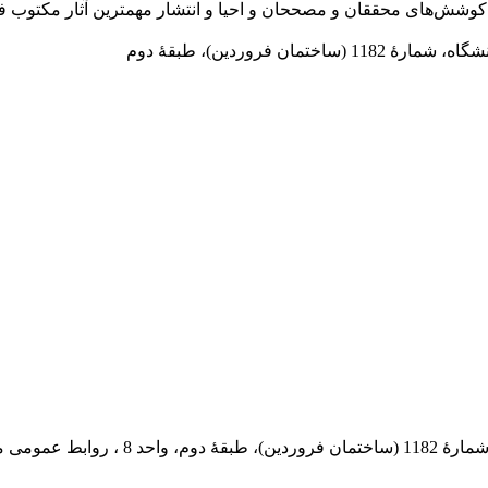
در سال 1372 ش به قصد حمایت از كوشش‌های محققان و مصححان و احیا و انتشار مهمترین
 فروردین)، طبقۀ دوم
 پستی: 569-13185