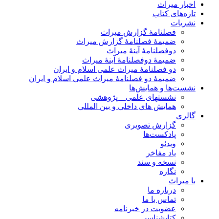
اخبار میراث
تازه‌های کتاب
نشریات
فصلنامۀ گزارش میراث
ضمیمۀ فصلنامۀ گزارش میراث
دوفصلنامۀ آینۀ میراث
ضمیمۀ دوفصلنامۀ آینۀ میراث
دو فصلنامۀ میراث علمی اسلام و ایران
ضمیمۀ دو فصلنامۀ میراث علمی اسلام و ایران
نشست‌ها و همایش‌ها
نشستهای علمی – پژوهشی
همایش های داخلی و بین المللی
گالری
گزارش تصویری
پادکست‌ها
ویدئو
یاد مفاخر
نسخه و سند
نگاره
با میراث
درباره ما
تماس با ما
عضویت در خبرنامه
کتابشناسی