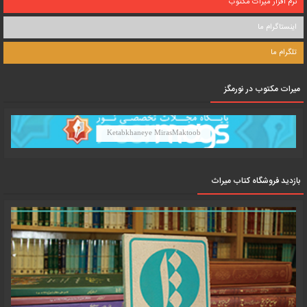
نرم افزار میراث مکتوب
اینستاگرام ما
تلگرام ما
میرات مکتوب در نورمگز
Ketabkhaneye MirasMaktoob
بازدید فروشگاه کتاب میراث