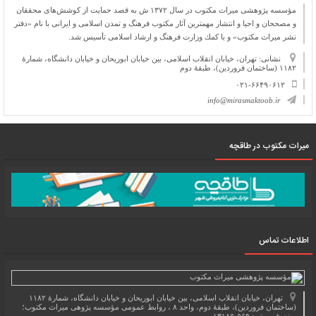
مؤسسه پژوهشی میراث مكتوب در سال ۱۳۷۲ ش به قصد حمایت از كوشش‌های محققان
و مصححان و احیا و انتشار مهمترین آثار مكتوب فرهنگ و تمدن اسلامی و ایرانی با نام «دفتر
نشر میراث مكتوب» و با كمك وزارت فرهنگ و ارشاد اسلامی تأسیس شد.
نشانی: تهران، خیابان انقلاب اسلامی، بین خیابان ابوریحان و خیابان دانشگاه، شمارۀ
۱۱۸۲ (ساختمان فروردین)، طبقۀ دوم
۰۲۱-۶۶۴۹۰۶۱۲
info@mirasmaktoob.ir
میرات مکتوب در طاقچه
اطلاعات تماس
تهران، خیابان انقلاب اسلامی، بین خیابان ابوریحان و خیابان دانشگاه، شمارۀ ۱۱۸۲
(ساختمان فروردین)، طبقۀ دوم، واحد ۸ ، روابط عمومی مؤسسه پژوهی میراث مکتوب؛