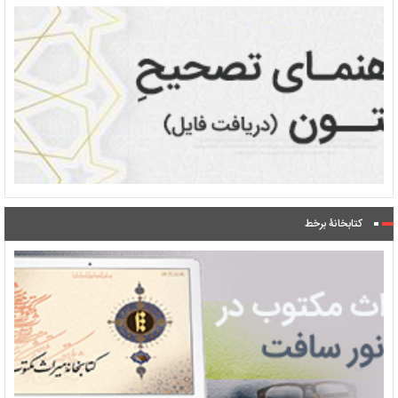
کتابخانۀ برخط