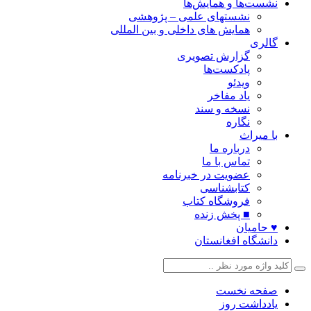
نشست‌ها و همایش‌ها
نشستهای علمی – پژوهشی
همایش های داخلی و بین المللی
گالری
گزارش تصویری
پادکست‌ها
ویدئو
یاد مفاخر
نسخه و سند
نگاره
با میراث
درباره ما
تماس با ما
عضویت در خبرنامه
کتابشناسی
فروشگاه کتاب
■ پخش زنده
♥ حامیان
دانشگاه افغانستان
صفحه نخست
یادداشت روز