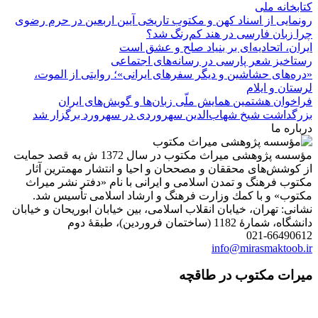
کتابخانه ملی
رونمایی از اسناد کهن و مکتوب تاریخی آیین اربعین در حرم رضوی
چرا زبان فارسی در هند کم‌رنگ شد؟
ایران، اتحادیه‌ای بر بنیاد صلح و عشق است
رستاخیز شعر پارسی در رسانه‌های اجتماعی
«دره‌های حشاشین و دیگر سفرهای ایرانی»؛ روایتی از الموت،
لرستان و ایلام
فراخوان هشتمین همایش ملّی زبان‌ها و گویش‌های ایران
بزرگداشت شیخ شهاب‌الدین سهروردی در سهرورد برگزار شد
درباره ما
مؤسسه پژوهشی میراث مكتوب در سال 1372 ش به قصد حمایت
از كوشش‌های محققان و مصححان و احیا و انتشار مهمترین آثار
مكتوب فرهنگ و تمدن اسلامی و ایرانی با نام «دفتر نشر میراث
مكتوب» و با كمك وزارت فرهنگ و ارشاد اسلامی تأسیس شد.
نشانی: تهران، خیابان انقلاب اسلامی، بین خیابان ابوریحان و خیابان
دانشگاه، شمارۀ 1182 (ساختمان فروردین)، طبقۀ دوم
021-66490612
info@mirasmaktoob.ir
میرات مکتوب در طاقچه