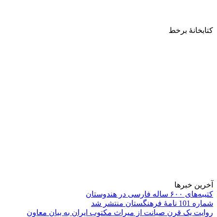
کتابخانۀ برخط
آخرین خبرها
کتیبه‌های ۶۰۰ ساله فارسی در هندوستان
شماره 101 نامۀ فرهنگستان منتشر شد
روایت یک قرن صیانت از میراث مکتوب ایران به بیان معاون