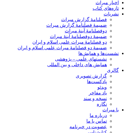
اخبار میراث
تازه‌های کتاب
نشریات
فصلنامۀ گزارش میراث
ضمیمۀ فصلنامۀ گزارش میراث
دوفصلنامۀ آینۀ میراث
ضمیمۀ دوفصلنامۀ آینۀ میراث
دو فصلنامۀ میراث علمی اسلام و ایران
ضمیمۀ دو فصلنامۀ میراث علمی اسلام و ایران
نشست‌ها و همایش‌ها
نشستهای علمی – پژوهشی
همایش های داخلی و بین المللی
گالری
گزارش تصویری
پادکست‌ها
ویدئو
یاد مفاخر
نسخه و سند
نگاره
با میراث
درباره ما
تماس با ما
عضویت در خبرنامه
کتابشناسی