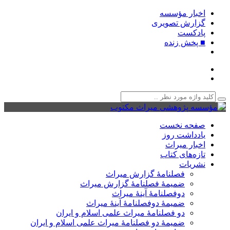
اخبار مؤسسه
گزارش تصویری
پادکست‌
■ پخش زنده
صفحه نخست
یادداشت روز
اخبار میراث
تازه‌های کتاب
نشریات
فصلنامۀ گزارش میراث
ضمیمۀ فصلنامۀ گزارش میراث
دوفصلنامۀ آینۀ میراث
ضمیمۀ دوفصلنامۀ آینۀ میراث
دو فصلنامۀ میراث علمی اسلام و ایران
ضمیمۀ دو فصلنامۀ میراث علمی اسلام و ایران