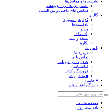
نشست‌ها و همایش‌ها
نشستهای علمی – پژوهشی
همایش های داخلی و بین المللی
گالری
گزارش تصویری
پادکست‌ها
ویدئو
یاد مفاخر
نسخه و سند
نگاره
با میراث
درباره ما
تماس با ما
عضویت در خبرنامه
کتابشناسی
فروشگاه کتاب
■ پخش زنده
♥ حامیان
دانشگاه افغانستان
صفحه نخست
یادداشت روز