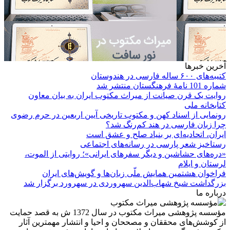
آخرین خبرها
کتیبه‌های ۶۰۰ ساله فارسی در هندوستان
شماره 101 نامۀ فرهنگستان منتشر شد
روایت یک قرن صیانت از میراث مکتوب ایران به بیان معاون
کتابخانه ملی
رونمایی از اسناد کهن و مکتوب تاریخی آیین اربعین در حرم رضوی
چرا زبان فارسی در هند کم‌رنگ شد؟
ایران، اتحادیه‌ای بر بنیاد صلح و عشق است
رستاخیز شعر پارسی در رسانه‌های اجتماعی
«دره‌های حشاشین و دیگر سفرهای ایرانی»؛ روایتی از الموت،
لرستان و ایلام
فراخوان هشتمین همایش ملّی زبان‌ها و گویش‌های ایران
بزرگداشت شیخ شهاب‌الدین سهروردی در سهرورد برگزار شد
درباره ما
مؤسسه پژوهشی میراث مكتوب در سال 1372 ش به قصد حمایت
از كوشش‌های محققان و مصححان و احیا و انتشار مهمترین آثار