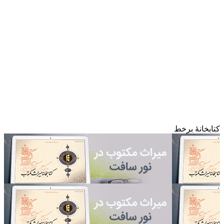
کتابخانۀ برخط