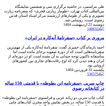
طی مراسمی، در حاشیه برگزاری سی و ششمین نمایشگاه
بین‌المللی کتاب تهران، «طومار زیارتی قجری» که سفرنامه زیارت
تصویری و یکی از طومارهای ارزشمند مرکز اسناد آستان قدس
رضوی است، رونمایی شد.
دوشنبه 22 اردیبهشت 1404
مروری بر کتاب «سفرنامۀ آبه‌کاره در ایران»
احمد بازماندگان خمیری گفت: سفرنامۀ آبه‌کاره یکی از مهم‌ترین
سفرنامه‌هایی است که از دورۀ صفویه برجای مانده است اما
متأسفانه تاکنون توجه چندانی به آن نشده است. او در دوره‌ای از
ایران و هند دیدن کرد که اوج رقابت‌های تجاری بین کشورهای
اروپایی بود.
یکشنبه 31 فروردین 1404
چاپ سربی «سفرنامه ابن بطوطه» با قدمتی 150 ساله
در کتابخانه رضوی
کتاب چاپ سربی دو زبانه عربی و فرانسوی «سفرنامه ابن ‌بطوطه»
با قدمت 150 ساله، در بخش نفایس واحد مخزن کتاب‌های چاپی