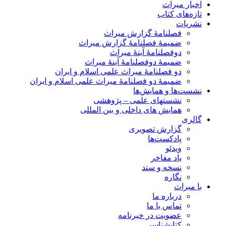
اخبار میراث
تازه‌های کتاب
نشریات
فصلنامۀ گزارش میراث
ضمیمۀ فصلنامۀ گزارش میراث
دوفصلنامۀ آینۀ میراث
ضمیمۀ دوفصلنامۀ آینۀ میراث
دو فصلنامۀ میراث علمی اسلام و ایران
ضمیمۀ دو فصلنامۀ میراث علمی اسلام و ایران
نشست‌ها و همایش‌ها
نشستهای علمی – پژوهشی
همایش های داخلی و بین المللی
گالری
گزارش تصویری
پادکست‌ها
ویدئو
یاد مفاخر
نسخه و سند
نگاره
با میراث
درباره ما
تماس با ما
عضویت در خبرنامه
کتابشناسی