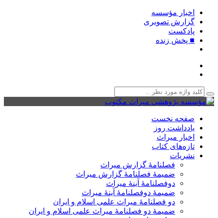
اخبار مؤسسه
گزارش تصویری
پادکست‌
■ پخش زنده
صفحه نخست
یادداشت روز
اخبار میراث
تازه‌های کتاب
نشریات
فصلنامۀ گزارش میراث
ضمیمۀ فصلنامۀ گزارش میراث
دوفصلنامۀ آینۀ میراث
ضمیمۀ دوفصلنامۀ آینۀ میراث
دو فصلنامۀ میراث علمی اسلام و ایران
ضمیمۀ دو فصلنامۀ میراث علمی اسلام و ایران