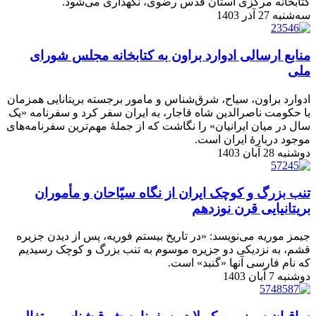
کتابخانه مرکزی آستان قدس رضوی، نگهداری می‌شود.
سه‌شنبه 27 آذر 1403
منابع ارسالی ادوارد براون به کتابخانه مجلس شورای
ملی
ادوارد براون، سیاح، شرق‌شناس و مامور برجسته بریتانایی همزمان
با حکومت ناصرالدین شاه قاجار، به ایران سفر کرد و سفرنامه «یک
سال در میان ایرانیان» را نگاشت که از جملۀ مهم‌ترین سفرنامه‌های
موجود دربارۀ ایران است.
دوشنبه 28 آبان 1403
تنب بزرگ و کوچک ایران از نگاه سیّاحان و مأموران
بریتانیایی قرن نوزدهم
جیمز موریه می‌نویسد: «در تاریخ بیستم فوریه، پس از دیدن جزیره
قشم، به نزدیکی دو جزیره موسوم به تنب بزرگ و کوچک رسیدیم
که نام فارسی آنها «گنبد» است.
دوشنبه 7 آبان 1403