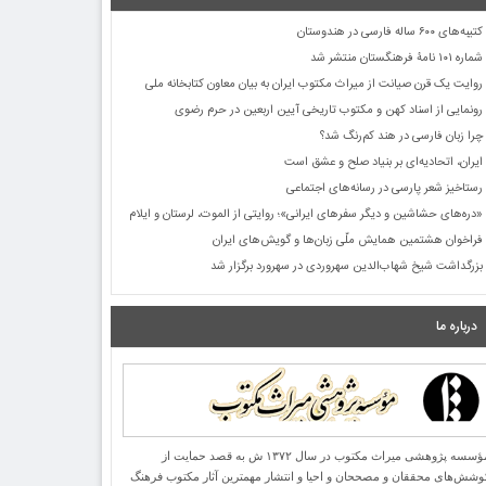
کتیبه‌های ۶۰۰ ساله فارسی در هندوستان
شماره ۱۰۱ نامۀ فرهنگستان منتشر شد
روایت یک قرن صیانت از میراث مکتوب ایران به بیان معاون کتابخانه ملی
رونمایی از اسناد کهن و مکتوب تاریخی آیین اربعین در حرم رضوی
چرا زبان فارسی در هند کم‌رنگ شد؟
ایران، اتحادیه‌ای بر بنیاد صلح و عشق است
رستاخیز شعر پارسی در رسانه‌های اجتماعی
«دره‌های حشاشین و دیگر سفرهای ایرانی»؛ روایتی از الموت، لرستان و ایلام
فراخوان هشتمین همایش ملّی زبان‌ها و گویش‌های ایران
بزرگداشت شیخ شهاب‌الدین سهروردی در سهرورد برگزار شد
درباره ما
مؤسسه پژوهشی میراث مكتوب در سال ۱۳۷۲ ش به قصد حمایت از
وشش‌های محققان و مصححان و احیا و انتشار مهمترین آثار مكتوب فرهنگ