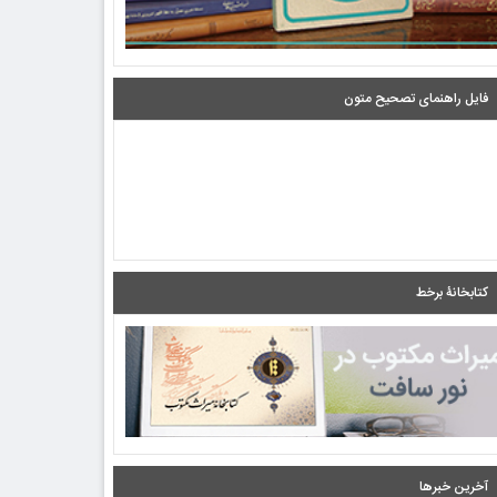
فایل راهنمای تصحیح متون
کتابخانۀ برخط
آخرین خبرها