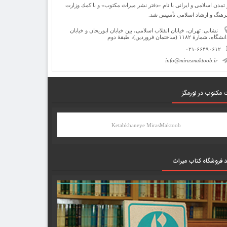
 تمدن اسلامی و ایرانی با نام «دفتر نشر میراث مكتوب» و با كمك وزارت
رهنگ و ارشاد اسلامی تأسیس شد.
نشانی: تهران، خیابان انقلاب اسلامی، بین خیابان ابوریحان و خیابان
شگاه، شمارۀ ۱۱۸۲ (ساختمان فروردین)، طبقۀ دوم
۰۲۱-۶۶۴۹۰۶۱۲
info@mirasmaktoob.ir
 مکتوب در نورمگز
Ketabkhaneye MirasMaktoob
د فروشگاه کتاب میراث