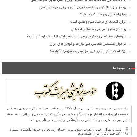
روایت یک قرن صیانت از میراث مکتوب ایران به بیان معاون کتابخانه ملی
رونمایی از اسناد کهن و مکتوب تاریخی آیین اربعین در حرم رضوی
چرا زبان فارسی در هند کم‌رنگ شد؟
ایران، اتحادیه‌ای بر بنیاد صلح و عشق است
رستاخیز شعر پارسی در رسانه‌های اجتماعی
«دره‌های حشاشین و دیگر سفرهای ایرانی»؛ روایتی از الموت، لرستان و ایلام
فراخوان هشتمین همایش ملّی زبان‌ها و گویش‌های ایران
بزرگداشت شیخ شهاب‌الدین سهروردی در سهرورد برگزار شد
درباره ما
مؤسسه پژوهشی میراث مكتوب در سال ۱۳۷۲ ش به قصد حمایت از كوشش‌های محققان
و مصححان و احیا و انتشار مهمترین آثار مكتوب فرهنگ و تمدن اسلامی و ایرانی با نام «دفتر
نشر میراث مكتوب» و با كمك وزارت فرهنگ و ارشاد اسلامی تأسیس شد.
نشانی: تهران، خیابان انقلاب اسلامی، بین خیابان ابوریحان و خیابان دانشگاه، شمارۀ
۱۱۸۲ (ساختمان فروردین)، طبقۀ دوم