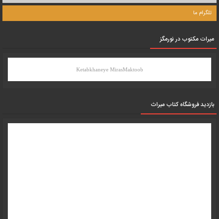
تلگرام ما
میرات مکتوب در نورمگز
Ketabkhaneye MirasMaktoob
بازدید فروشگاه کتاب میراث