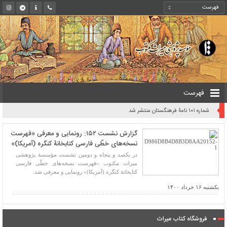
فهرست
شماره ۱۰۱ نامۀ فرهنگستان منتشر شد
گزارش نشست ۱۵۲: رونمایی و معرفی «فهرست
نسخه‌های خطّی فارسی کتابخانۀ کنگره (آمریکا)»
در یکصد و پنجاه و دومین نشست مؤسسۀ پژوهشی
میراث مکتوب «فهرست نسخه‌های خطّی فارسی
کتابخانۀ کنگره (آمریکا)» رونمایی و معرفی شد.
یکشنبه ۱۶ خرداد ۱۴۰۰
فروشگاه کتاب میراث