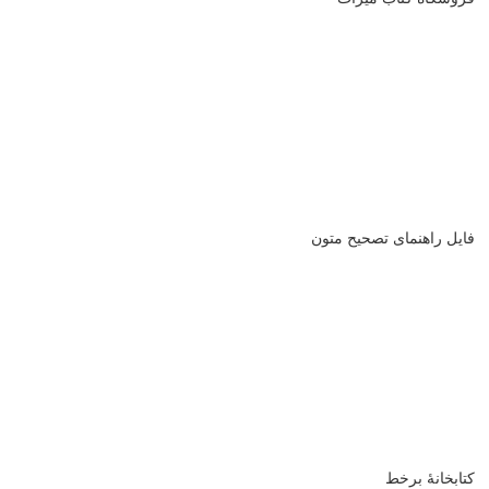
فایل راهنمای تصحیح متون
کتابخانۀ برخط