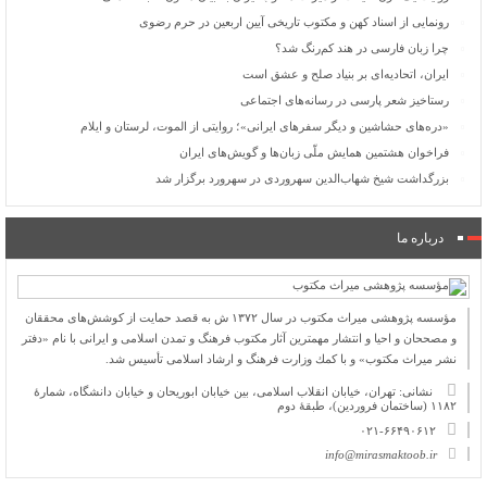
رونمایی از اسناد کهن و مکتوب تاریخی آیین اربعین در حرم رضوی
چرا زبان فارسی در هند کم‌رنگ شد؟
ایران، اتحادیه‌ای بر بنیاد صلح و عشق است
رستاخیز شعر پارسی در رسانه‌های اجتماعی
«دره‌های حشاشین و دیگر سفرهای ایرانی»؛ روایتی از الموت، لرستان و ایلام
فراخوان هشتمین همایش ملّی زبان‌ها و گویش‌های ایران
بزرگداشت شیخ شهاب‌الدین سهروردی در سهرورد برگزار شد
درباره ما
مؤسسه پژوهشی میراث مكتوب در سال ۱۳۷۲ ش به قصد حمایت از كوشش‌های محققان
و مصححان و احیا و انتشار مهمترین آثار مكتوب فرهنگ و تمدن اسلامی و ایرانی با نام «دفتر
نشر میراث مكتوب» و با كمك وزارت فرهنگ و ارشاد اسلامی تأسیس شد.
نشانی: تهران، خیابان انقلاب اسلامی، بین خیابان ابوریحان و خیابان دانشگاه، شمارۀ
۱۱۸۲ (ساختمان فروردین)، طبقۀ دوم
۰۲۱-۶۶۴۹۰۶۱۲
info@mirasmaktoob.ir