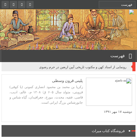
فهرست
رونمایی از اسناد کهن و مکتوب تاریخی آیین اربعین در حرم رضوی
پلینی قرون وسطی
زکریا بن محمد بن محمود انصاری کمونی (یا کوفی)
قزوینی، متولد سال ۶۰۵ ق/ ۱۲۰۸ م، عالم، ادیب،
قاضی، فقیه، محدث، مورخ، جغرافیدان، گیاه شناس و
جانورشناس بزرگ ایرانی است.
دوشنبه ۱۷ مهر ۱۳۹۱
فروشگاه کتاب میراث