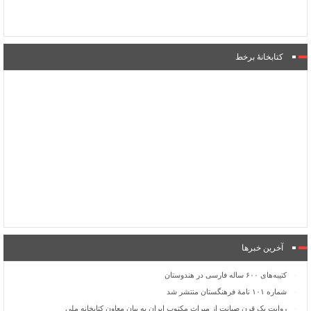
کتابخانۀ برخط
آخرین خبرها
کتیبه‌های ۶۰۰ ساله فارسی در هندوستان
شماره ۱۰۱ نامۀ فرهنگستان منتشر شد
روایت یک قرن صیانت از میراث مکتوب ایران به بیان معاون کتابخانه ملی