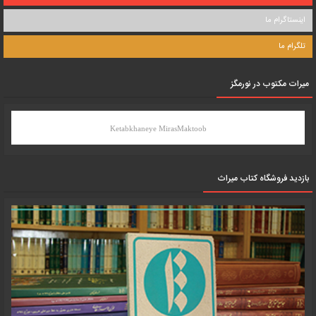
اینستاگرام ما
تلگرام ما
میرات مکتوب در نورمگز
Ketabkhaneye MirasMaktoob
بازدید فروشگاه کتاب میراث