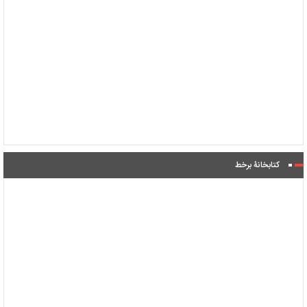
کتابخانۀ برخط