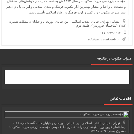
مؤسسه پژوهشی میراث مكتوب در سال ۱۳۷۲ ش به قصد حمایت از كوشش‌های محققان
و مصححان و احیا و انتشار مهمترین آثار مكتوب فرهنگ و تمدن اسلامی و ایرانی با نام «دفتر
نشر میراث مكتوب» و با كمك وزارت فرهنگ و ارشاد اسلامی تأسیس شد.
نشانی: تهران، خیابان انقلاب اسلامی، بین خیابان ابوریحان و خیابان دانشگاه، شمارۀ
۱۱۸۲ (ساختمان فروردین)، طبقۀ دوم
۰۲۱-۶۶۴۹۰۶۱۲
info@mirasmaktoob.ir
میرات مکتوب در طاقچه
اطلاعات تماس
تهران، خیابان انقلاب اسلامی، بین خیابان ابوریحان و خیابان دانشگاه، شمارۀ ۱۱۸۲
(ساختمان فروردین)، طبقۀ دوم، واحد ۸ ، روابط عمومی مؤسسه پژوهی میراث مکتوب؛
صندوق پستی: ۵۶۹-۱۳۱۸۵