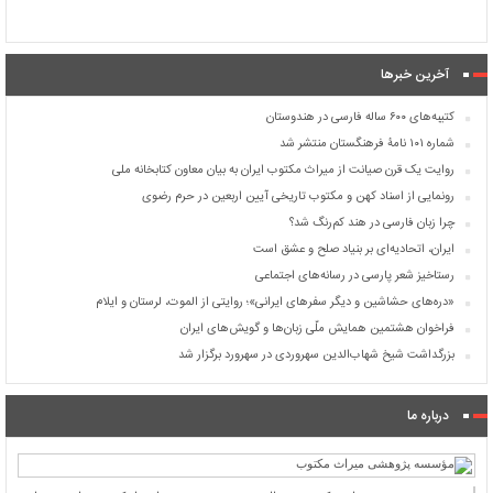
آخرین خبرها
کتیبه‌های ۶۰۰ ساله فارسی در هندوستان
شماره ۱۰۱ نامۀ فرهنگستان منتشر شد
روایت یک قرن صیانت از میراث مکتوب ایران به بیان معاون کتابخانه ملی
رونمایی از اسناد کهن و مکتوب تاریخی آیین اربعین در حرم رضوی
چرا زبان فارسی در هند کم‌رنگ شد؟
ایران، اتحادیه‌ای بر بنیاد صلح و عشق است
رستاخیز شعر پارسی در رسانه‌های اجتماعی
«دره‌های حشاشین و دیگر سفرهای ایرانی»؛ روایتی از الموت، لرستان و ایلام
فراخوان هشتمین همایش ملّی زبان‌ها و گویش‌های ایران
بزرگداشت شیخ شهاب‌الدین سهروردی در سهرورد برگزار شد
درباره ما