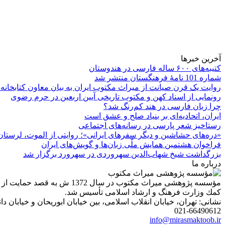
آخرین خبرها
کتیبه‌های ۶۰۰ ساله فارسی در هندوستان
شماره 101 نامۀ فرهنگستان منتشر شد
روایت یک قرن صیانت از میراث مکتوب ایران به بیان معاون کتابخانه
رونمایی از اسناد کهن و مکتوب تاریخی آیین اربعین در حرم رضوی
چرا زبان فارسی در هند کم‌رنگ شد؟
ایران، اتحادیه‌ای بر بنیاد صلح و عشق است
رستاخیز شعر پارسی در رسانه‌های اجتماعی
«دره‌های حشاشین و دیگر سفرهای ایرانی»؛ روایتی از الموت، لرستان 
فراخوان هشتمین همایش ملّی زبان‌ها و گویش‌های ایران
بزرگداشت شیخ شهاب‌الدین سهروردی در سهرورد برگزار شد
درباره ما
مؤسسه پژوهشی میراث مكتوب 
كمك وزارت فرهنگ و ارشاد اسلامی تأسیس شد.
نشانی: تهران، خیابان انقلاب اسلامی، بین خیابان ابوریحان و خیابان دانشگاه، شمارۀ 1182 (ساختمان
021-66490612
info@mirasmaktoob.ir