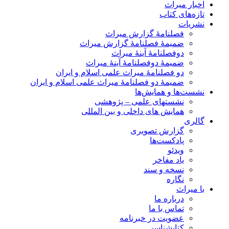
اخبار میراث
تازه‌های کتاب
نشریات
فصلنامۀ گزارش میراث
ضمیمۀ فصلنامۀ گزارش میراث
دوفصلنامۀ آینۀ میراث
ضمیمۀ دوفصلنامۀ آینۀ میراث
دو فصلنامۀ میراث علمی اسلام و ایران
ضمیمۀ دو فصلنامۀ میراث علمی اسلام و ایران
نشست‌ها و همایش‌ها
نشستهای علمی – پژوهشی
همایش های داخلی و بین المللی
گالری
گزارش تصویری
پادکست‌ها
ویدئو
یاد مفاخر
نسخه و سند
نگاره
با میراث
درباره ما
تماس با ما
عضویت در خبرنامه
کتابشناسی