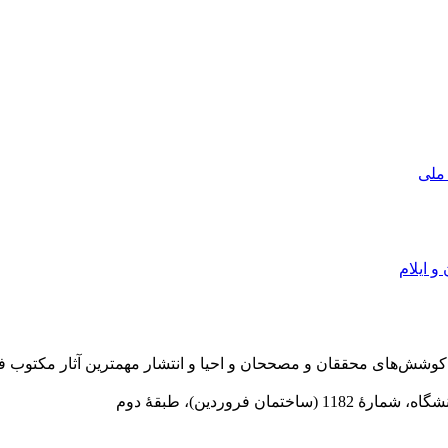
 ملی
و ایلام
در سال 1372 ش به قصد حمایت از كوشش‌های محققان و مصححان و احیا و انتشار مهمترین
 فروردین)، طبقۀ دوم