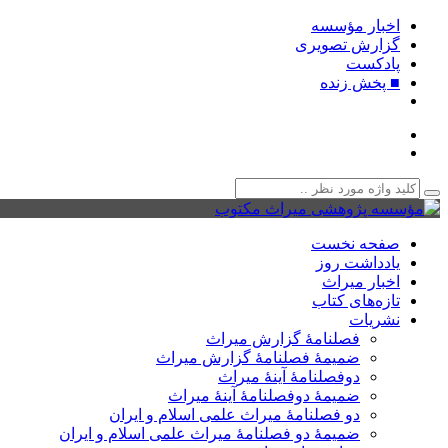
اخبار مؤسسه
گزارش تصویری
پادکست‌
■ پخش زنده
صفحه نخست
یادداشت روز
اخبار میراث
تازه‌های کتاب
نشریات
فصلنامۀ گزارش میراث
ضمیمۀ فصلنامۀ گزارش میراث
دوفصلنامۀ آینۀ میراث
ضمیمۀ دوفصلنامۀ آینۀ میراث
دو فصلنامۀ میراث علمی اسلام و ایران
ضمیمۀ دو فصلنامۀ میراث علمی اسلام و ایران