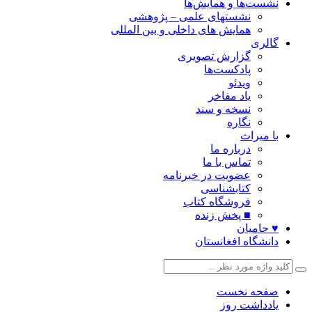
نشست‌ها و همایش‌ها
نشستهای علمی – پژوهشی
همایش های داخلی و بین المللی
گالری
گزارش تصویری
پادکست‌ها
ویدئو
یاد مفاخر
نسخه و سند
نگاره
با میراث
درباره ما
تماس با ما
عضویت در خبرنامه
کتابشناسی
فروشگاه کتاب
■ پخش زنده
♥ حامیان
دانشگاه افغانستان
صفحه نخست
یادداشت روز