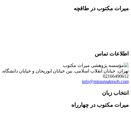
میرات مکتوب در طاقچه
اطلاعات تماس
تهران، خیابان انقلاب اسلامی، بین خیابان ابوریحان و خیابان دانشگاه، شمارۀ 1182 (ساختمان فروردین)، طبقۀ دوم، واحد 8 ، روابط عمومی مؤسسه پژوهی میراث مکتوب؛ صندوق
02166490612
info@mirasmaktoob.com
انتخاب زبان
میرات مکتوب در چهارراه