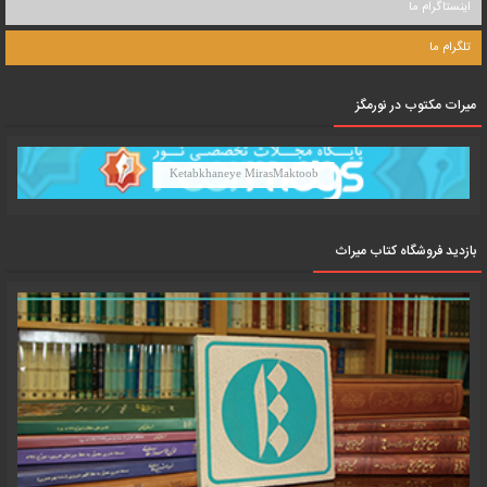
اینستاگرام ما
تلگرام ما
میرات مکتوب در نورمگز
Ketabkhaneye MirasMaktoob
بازدید فروشگاه کتاب میراث