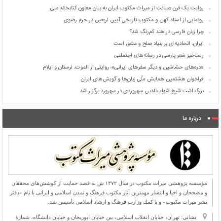
روایت یک قرن صیانت از میراث مکتوب ایران به بیان معاون کتابخانه ملی
رونمایی از اسناد کهن و مکتوب تاریخی آیین اربعین در حرم رضوی
چرا زبان فارسی در هند کم‌رنگ شد؟
ایران، اتحادیه‌ای بر بنیاد صلح و عشق است
رستاخیز شعر پارسی در رسانه‌های اجتماعی
«دره‌های حشاشین و دیگر سفرهای ایرانی»؛ روایتی از الموت، لرستان و ایلام
فراخوان هشتمین همایش ملّی زبان‌ها و گویش‌های ایران
بزرگداشت شیخ شهاب‌الدین سهروردی در سهرورد برگزار شد
درباره ما
مؤسسه پژوهشی میراث مكتوب در سال ۱۳۷۲ ش به قصد حمایت از كوشش‌های محققان
و مصححان و احیا و انتشار مهمترین آثار مكتوب فرهنگ و تمدن اسلامی و ایرانی با نام «دفتر
نشر میراث مكتوب» و با كمك وزارت فرهنگ و ارشاد اسلامی تأسیس شد.
نشانی: تهران، خیابان انقلاب اسلامی، بین خیابان ابوریحان و خیابان دانشگاه، شمارۀ