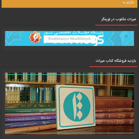
تلگرام ما
میرات مکتوب در نورمگز
Ketabkhaneye MirasMaktoob
بازدید فروشگاه کتاب میراث