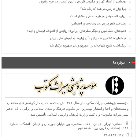
رونمایی از اسناد کهن و مکتوب تاریخی آیین اربعین در حرم رضوی
چرا زبان فارسی در هند کم‌رنگ شد؟
ایران، اتحادیه‌ای بر بنیاد صلح و عشق است
رستاخیز شعر پارسی در رسانه‌های اجتماعی
«دره‌های حشاشین و دیگر سفرهای ایرانی»؛ روایتی از الموت، لرستان و ایلام
فراخوان هشتمین همایش ملّی زبان‌ها و گویش‌های ایران
بزرگداشت شیخ شهاب‌الدین سهروردی در سهرورد برگزار شد
درباره ما
مؤسسه پژوهشی میراث مكتوب در سال ۱۳۷۲ ش به قصد حمایت از كوشش‌های محققان
و مصححان و احیا و انتشار مهمترین آثار مكتوب فرهنگ و تمدن اسلامی و ایرانی با نام «دفتر
نشر میراث مكتوب» و با كمك وزارت فرهنگ و ارشاد اسلامی تأسیس شد.
نشانی: تهران، خیابان انقلاب اسلامی، بین خیابان ابوریحان و خیابان دانشگاه، شمارۀ
۱۱۸۲ (ساختمان فروردین)، طبقۀ دوم
۰۲۱-۶۶۴۹۰۶۱۲