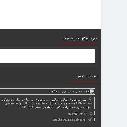
میرات مکتوب در طاقچه
اطلاعات تماس
تهران، خیابان انقلاب اسلامی، بین خیابان ابوریحان و خیابان دانشگاه،
شمارۀ 1182 (ساختمان فروردین)، طبقۀ دوم، واحد 8 ، روابط عمومی
مؤسسه پژوهی میراث مکتوب؛ صندوق پستی: 569-13185
02166490612
info@mirasmaktoob.com