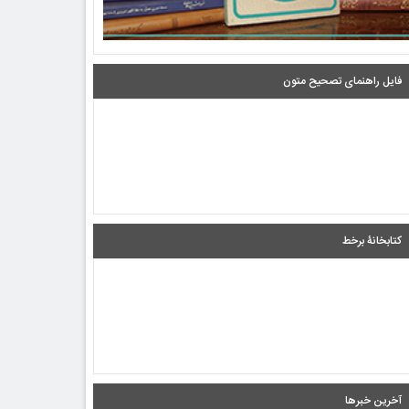
فایل راهنمای تصحیح متون
کتابخانۀ برخط
آخرین خبرها