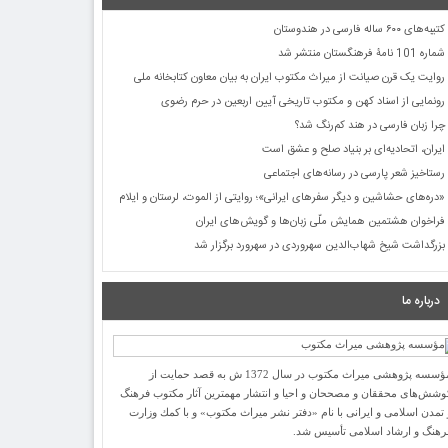
کتیبه‌های ۶۰۰ ساله فارسی در هندوستان
شماره 101 نامۀ فرهنگستان منتشر شد
روایت یک قرن صیانت از میراث مکتوب ایران به بیان معاون کتابخانه ملی
رونمایی از اسناد کهن و مکتوب تاریخی آیین اربعین در حرم رضوی
چرا زبان فارسی در هند کم‌رنگ شد؟
ایران، اتحادیه‌ای بر بنیاد صلح و عشق است
رستاخیز شعر پارسی در رسانه‌های اجتماعی
«دره‌های حشاشین و دیگر سفرهای ایرانی»؛ روایتی از الموت، لرستان و ایلام
فراخوان هشتمین همایش ملّی زبان‌ها و گویش‌های ایران
بزرگداشت شیخ شهاب‌الدین سهروردی در سهرورد برگزار شد
درباره ما
مؤسسه پژوهشی میراث مكتوب در سال 1372 ش به قصد حمایت از
وشش‌های محققان و مصححان و احیا و انتشار مهمترین آثار مكتوب فرهنگ
 تمدن اسلامی و ایرانی با نام «دفتر نشر میراث مكتوب» و با كمك وزارت
رهنگ و ارشاد اسلامی تأسیس شد.