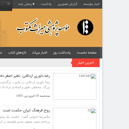
اخبار مؤسسه
گزارش تصویری
پادکست‌
■ پخش زنده
صفحه نخست
یادداشت روز
اخبار میراث
تازه‌های کتاب
نش
آخرین اخبار
رضا داوری اردکانی: نظیر اصغر دا
رضا داوری اردکانی در پیامی، درگذشت ا
بزرگ، محققی دقیق و استادی بی‌ادعا ت
سه‌شنبه 18 فروردین 1405
روح فرهنگ ایران حکمت است
غلامرضا اعوانی گفت: حکمت یک وجود
پرداخته شود. ضعیف شدن فلسفه در ایر