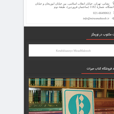
نشانی: تهران، خیابان انقلاب اسلامی، بین خیابان ابوریحان و خیابان
شگاه، شمارۀ 1182 (ساختمان فروردین)، طبقۀ دوم
021-66490612
info@mirasmaktoob.ir
 مکتوب در نورمگز
Ketabkhaneye MirasMaktoob
د فروشگاه کتاب میراث