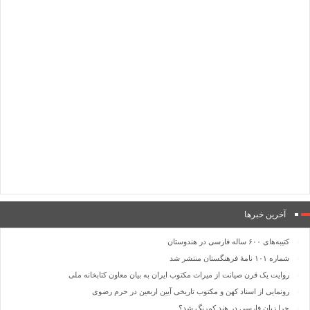
آخرین خبرها
کتیبه‌های ۶۰۰ ساله فارسی در هندوستان
شماره ۱۰۱ نامۀ فرهنگستان منتشر شد
روایت یک قرن صیانت از میراث مکتوب ایران به بیان معاون کتابخانه ملی
رونمایی از اسناد کهن و مکتوب تاریخی آیین اربعین در حرم رضوی
چرا زبان فارسی در هند کم‌رنگ شد؟