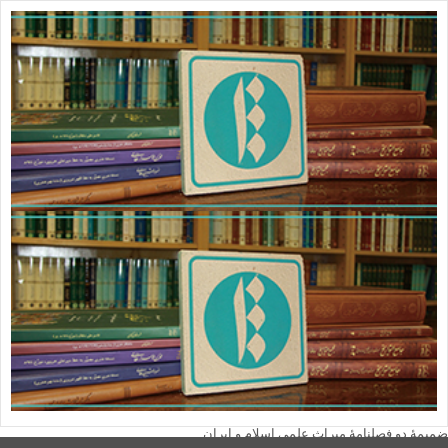
ویدئو
یاد مفاخر
نسخه و سند
نگاره
با میراث
درباره ما
تماس با ما
عضویت در خبرنامه
کتابشناسی
فروشگاه کتاب
■ پخش زنده
♥ حامیان
دانشگاه افغانستان
صفحه نخست
یادداشت روز
اخبار میراث
تازه‌های کتاب
نشریات
فصلنامۀ گزارش میراث
ضمیمۀ فصلنامۀ گزارش میراث
دوفصلنامۀ آینۀ میراث
ضمیمۀ دوفصلنامۀ آینۀ میراث
دو فصلنامۀ میراث علمی اسلام و ایران
ضمیمۀ دو فصلنامۀ میراث علمی اسلام و ایران