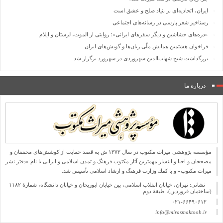
ایران، اتحادیه‌ای بر بنیاد صلح و عشق است
رستاخیز شعر پارسی در رسانه‌های اجتماعی
«دره‌های حشاشین و دیگر سفرهای ایرانی»؛ روایتی از الموت، لرستان و ایلام
فراخوان هشتمین همایش ملّی زبان‌ها و گویش‌های ایران
بزرگداشت شیخ شهاب‌الدین سهروردی در سهرورد برگزار شد
درباره ما
مؤسسه پژوهشی میراث مكتوب در سال ۱۳۷۲ ش به قصد حمایت از كوشش‌های محققان و
مصححان و احیا و انتشار مهمترین آثار مكتوب فرهنگ و تمدن اسلامی و ایرانی با نام «دفتر نشر
میراث مكتوب» و با كمك وزارت فرهنگ و ارشاد اسلامی تأسیس شد.
نشانی: تهران، خیابان انقلاب اسلامی، بین خیابان ابوریحان و خیابان دانشگاه، شمارۀ ۱۱۸۲
(ساختمان فروردین)، طبقۀ دوم
۰۲۱-۶۶۴۹۰۶۱۲
info@mirasmaktoob.ir