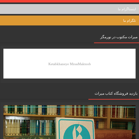
اینستاگرام ما
تلگرام ما
میرات مکتوب در نورمگز
Ketabkhaneye MirasMaktoob
بازدید فروشگاه کتاب میراث