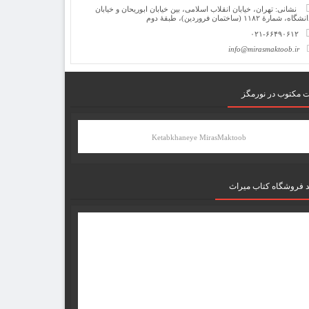
نشانی: تهران، خیابان انقلاب اسلامی، بین خیابان ابوریحان و خیابان
شگاه، شمارۀ ۱۱۸۲ (ساختمان فروردین)، طبقۀ دوم
۰۲۱-۶۶۴۹۰۶۱۲
info@mirasmaktoob.ir
ت مکتوب در نورمگز
Ketabkhaneye MirasMaktoob
د فروشگاه کتاب میراث