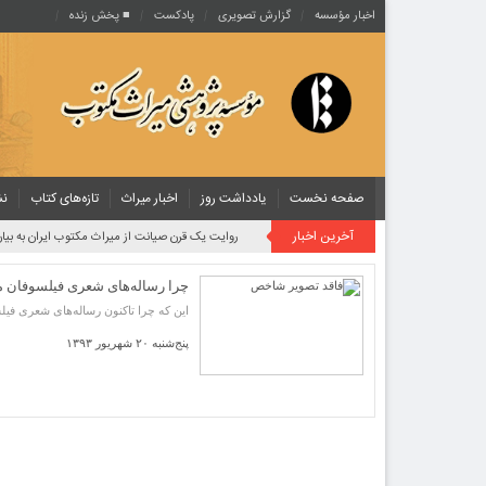
اخبار مؤسسه
گزارش تصویری
پادکست‌
■ پخش زنده
صفحه نخست
یادداشت روز
اخبار میراث
تازه‌های کتاب
نش
آخرین اخبار
روایت یک قرن صیانت از میراث مکتوب ایران به بیان
چرا رساله‌های شعری فیلسوفان
این که چرا تاکنون رساله‌های شعری فی
پنج‌شنبه ۲۰ شهریور ۱۳۹۳