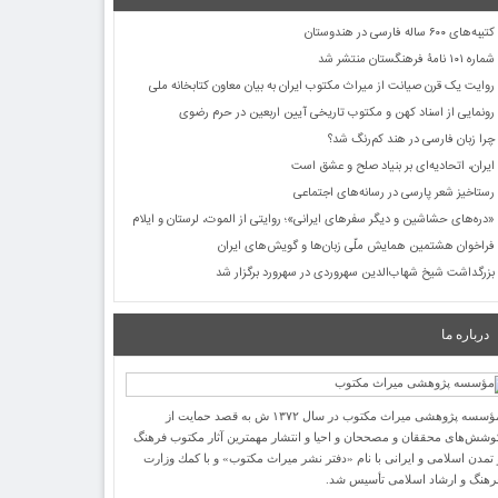
کتیبه‌های ۶۰۰ ساله فارسی در هندوستان
شماره ۱۰۱ نامۀ فرهنگستان منتشر شد
روایت یک قرن صیانت از میراث مکتوب ایران به بیان معاون کتابخانه ملی
رونمایی از اسناد کهن و مکتوب تاریخی آیین اربعین در حرم رضوی
چرا زبان فارسی در هند کم‌رنگ شد؟
ایران، اتحادیه‌ای بر بنیاد صلح و عشق است
رستاخیز شعر پارسی در رسانه‌های اجتماعی
«دره‌های حشاشین و دیگر سفرهای ایرانی»؛ روایتی از الموت، لرستان و ایلام
فراخوان هشتمین همایش ملّی زبان‌ها و گویش‌های ایران
بزرگداشت شیخ شهاب‌الدین سهروردی در سهرورد برگزار شد
درباره ما
مؤسسه پژوهشی میراث مكتوب در سال ۱۳۷۲ ش به قصد حمایت از
وشش‌های محققان و مصححان و احیا و انتشار مهمترین آثار مكتوب فرهنگ
 تمدن اسلامی و ایرانی با نام «دفتر نشر میراث مكتوب» و با كمك وزارت
رهنگ و ارشاد اسلامی تأسیس شد.