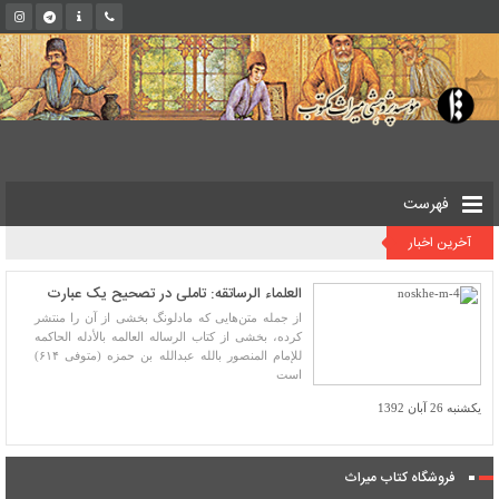
فهرست
آخرین اخبار
العلماء الرساتقه: تاملی در تصحیح یک عبارت
از جمله متن‌هایی که مادلونگ بخشی از آن را منتشر
کرده، بخشی از کتاب الرساله العالمه بالأدله الحاکمه
للإمام المنصور بالله عبدالله بن حمزه (متوفی ۶۱۴)
است
یکشنبه 26 آبان 1392
فروشگاه کتاب میراث