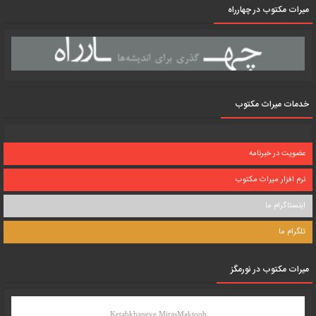
میرات مکتوب در چهارراه
خدمات میراث مکتوب
عضویت در خبرنامه
نرم افزار میراث مکتوب
اینستاگرام ما
تلگرام ما
میرات مکتوب در نورمگز
Ketabkhaneye MirasMaktoob