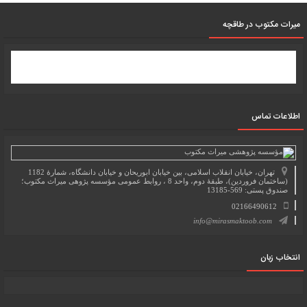
میرات مکتوب در طاقچه
اطلاعات تماس
تهران، خیابان انقلاب اسلامی، بین خیابان ابوریحان و خیابان دانشگاه، شمارۀ 1182
(ساختمان فروردین)، طبقۀ دوم، واحد 8 ، روابط عمومی مؤسسه پژوهی میراث مکتوب؛
صندوق پستی: 569-13185
02166490612
info@mirasmaktoob.com
انتخاب زبان