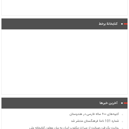
کتابخانۀ برخط
آخرین خبرها
کتیبه‌های ۶۰۰ ساله فارسی در هندوستان
شماره 101 نامۀ فرهنگستان منتشر شد
روایت یک قرن صیانت از میراث مکتوب ایران به بیان معاون کتابخانه ملی