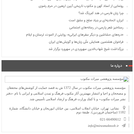
رونمایی از اسناد کهن و مکتوب تاریخی آیین اربعین در حرم رضوی
چرا زبان فارسی در هند کم‌رنگ شد؟
ایران، اتحادیه‌ای بر بنیاد صلح و عشق است
رستاخیز شعر پارسی در رسانه‌های اجتماعی
«دره‌های حشاشین و دیگر سفرهای ایرانی»؛ روایتی از الموت، لرستان و ایلام
فراخوان هشتمین همایش ملّی زبان‌ها و گویش‌های ایران
بزرگداشت شیخ شهاب‌الدین سهروردی در سهرورد برگزار شد
درباره ما
مؤسسه پژوهشی میراث مكتوب در سال 1372 ش به قصد حمایت از كوشش‌های محققان
و مصححان و احیا و انتشار مهمترین آثار مكتوب فرهنگ و تمدن اسلامی و ایرانی با نام «دفتر
نشر میراث مكتوب» و با كمك وزارت فرهنگ و ارشاد اسلامی تأسیس شد.
نشانی: تهران، خیابان انقلاب اسلامی، بین خیابان ابوریحان و خیابان دانشگاه، شمارۀ
1182 (ساختمان فروردین)، طبقۀ دوم
021-66490612
info@mirasmaktoob.ir