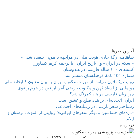
آخرین خبرها
شاهنامه؛ رگۀ جاری هویت ملی در مواجهه با موج «بلعیده شدن»
«اسلام در ایران» و «تاریخ ایران» با ترجمه کریم کشاورز
کتیبه‌های ۶۰۰ ساله فارسی در هندوستان
شماره 101 نامۀ فرهنگستان منتشر شد
روایت یک قرن صیانت از میراث مکتوب ایران به بیان معاون کتابخانه ملی
رونمایی از اسناد کهن و مکتوب تاریخی آیین اربعین در حرم رضوی
چرا زبان فارسی در هند کم‌رنگ شد؟
ایران، اتحادیه‌ای بر بنیاد صلح و عشق است
رستاخیز شعر پارسی در رسانه‌های اجتماعی
«دره‌های حشاشین و دیگر سفرهای ایرانی»؛ روایتی از الموت، لرستان و
ایلام
درباره ما
مؤسسه پژوهشی میراث مكتوب در سال 1372 ش به قصد حمایت از