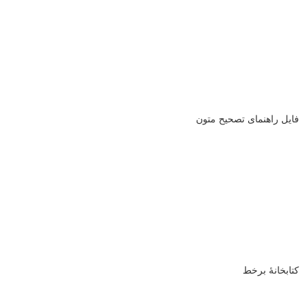
فایل راهنمای تصحیح متون
کتابخانۀ برخط