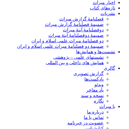
اخبار میراث
تازه‌های کتاب
نشریات
فصلنامۀ گزارش میراث
ضمیمۀ فصلنامۀ گزارش میراث
دوفصلنامۀ آینۀ میراث
ضمیمۀ دوفصلنامۀ آینۀ میراث
دو فصلنامۀ میراث علمی اسلام و ایران
ضمیمۀ دو فصلنامۀ میراث علمی اسلام و ایران
نشست‌ها و همایش‌ها
نشستهای علمی – پژوهشی
همایش های داخلی و بین المللی
گالری
گزارش تصویری
پادکست‌ها
ویدئو
یاد مفاخر
نسخه و سند
نگاره
با میراث
درباره ما
تماس با ما
عضویت در خبرنامه
کتابشناسی