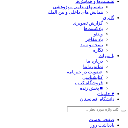
نشست‌ها و همایش‌ها
نشستهای علمی – پژوهشی
همایش های داخلی و بین المللی
گالری
گزارش تصویری
پادکست‌ها
ویدئو
یاد مفاخر
نسخه و سند
نگاره
با میراث
درباره ما
تماس با ما
عضویت در خبرنامه
کتابشناسی
فروشگاه کتاب
■ پخش زنده
♥ حامیان
دانشگاه افغانستان
صفحه نخست
یادداشت روز