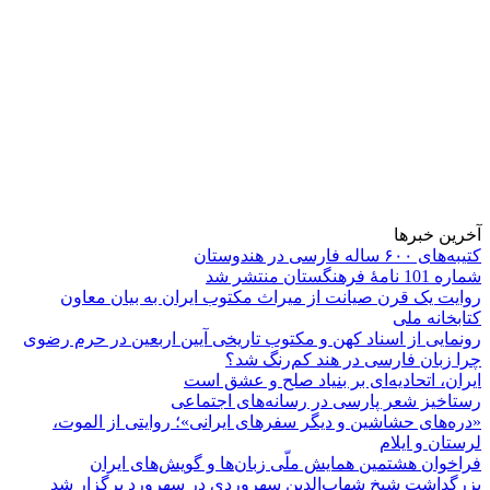
آخرین خبرها
کتیبه‌های ۶۰۰ ساله فارسی در هندوستان
شماره 101 نامۀ فرهنگستان منتشر شد
روایت یک قرن صیانت از میراث مکتوب ایران به بیان معاون
کتابخانه ملی
رونمایی از اسناد کهن و مکتوب تاریخی آیین اربعین در حرم رضوی
چرا زبان فارسی در هند کم‌رنگ شد؟
ایران، اتحادیه‌ای بر بنیاد صلح و عشق است
رستاخیز شعر پارسی در رسانه‌های اجتماعی
«دره‌های حشاشین و دیگر سفرهای ایرانی»؛ روایتی از الموت،
لرستان و ایلام
فراخوان هشتمین همایش ملّی زبان‌ها و گویش‌های ایران
بزرگداشت شیخ شهاب‌الدین سهروردی در سهرورد برگزار شد