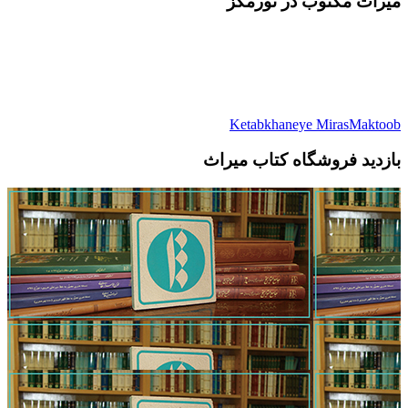
میرات مکتوب در نورمگز
Ketabkhaneye MirasMaktoob
بازدید فروشگاه کتاب میراث