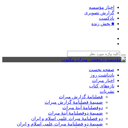
اخبار مؤسسه
گزارش تصویری
پادکست‌
■ پخش زنده
صفحه نخست
یادداشت روز
اخبار میراث
تازه‌های کتاب
نشریات
فصلنامۀ گزارش میراث
ضمیمۀ فصلنامۀ گزارش میراث
دوفصلنامۀ آینۀ میراث
ضمیمۀ دوفصلنامۀ آینۀ میراث
دو فصلنامۀ میراث علمی اسلام و ایران
ضمیمۀ دو فصلنامۀ میراث علمی اسلام و ایران