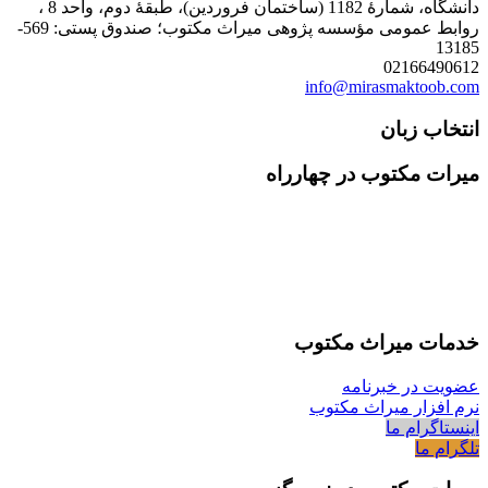
دانشگاه، شمارۀ 1182 (ساختمان فروردین)، طبقۀ دوم، واحد 8 ،
روابط عمومی مؤسسه پژوهی میراث مکتوب؛ صندوق پستی: 569-
13185
02166490612
info@mirasmaktoob.com
انتخاب زبان
میرات مکتوب در چهارراه
خدمات میراث مکتوب
عضویت در خبرنامه
نرم افزار میراث مکتوب
اینستاگرام ما
تلگرام ما