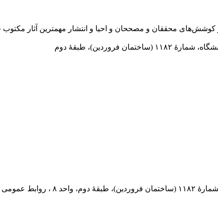
در سال ۱۳۷۲ ش به قصد حمایت از كوشش‌های محققان و مصححان و احیا و انتشار مهمترین
 فروردین)، طبقۀ دوم
 پستی: ۵۶۹-۱۳۱۸۵