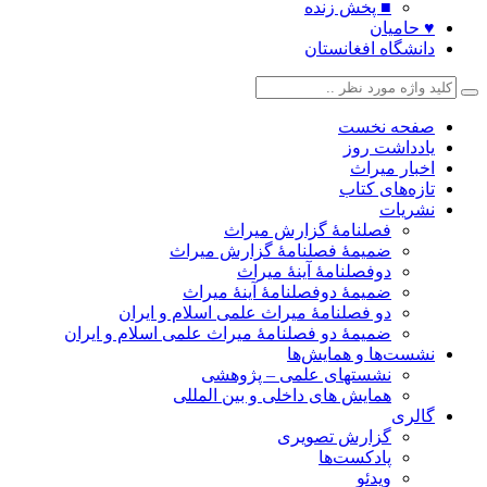
■ پخش زنده
♥ حامیان
دانشگاه افغانستان
صفحه نخست
یادداشت روز
اخبار میراث
تازه‌های کتاب
نشریات
فصلنامۀ گزارش میراث
ضمیمۀ فصلنامۀ گزارش میراث
دوفصلنامۀ آینۀ میراث
ضمیمۀ دوفصلنامۀ آینۀ میراث
دو فصلنامۀ میراث علمی اسلام و ایران
ضمیمۀ دو فصلنامۀ میراث علمی اسلام و ایران
نشست‌ها و همایش‌ها
نشستهای علمی – پژوهشی
همایش های داخلی و بین المللی
گالری
گزارش تصویری
پادکست‌ها
ویدئو