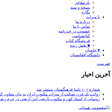
یاد مفاخر
نسخه و سند
نگاره
با میراث
درباره ما
تماس با ما
عضویت در خبرنامه
کتابشناسی
فروشگاه کتاب
■ پخش زنده
♥ حامیان
دانشگاه افغانستان
فهرست
آخرین اخبار
روایت یک قرن صیانت از میراث مکتوب ایران به بیان معاون کتا
رونمایی از اسناد کهن و مکتوب تاریخی آیین اربعین در حرم رض