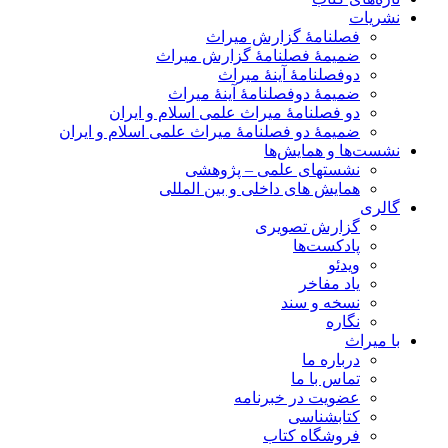
نشریات
فصلنامۀ گزارش میراث
ضمیمۀ فصلنامۀ گزارش میراث
دوفصلنامۀ آینۀ میراث
ضمیمۀ دوفصلنامۀ آینۀ میراث
دو فصلنامۀ میراث علمی اسلام و ایران
ضمیمۀ دو فصلنامۀ میراث علمی اسلام و ایران
نشست‌ها و همایش‌ها
نشستهای علمی – پژوهشی
همایش های داخلی و بین المللی
گالری
گزارش تصویری
پادکست‌ها
ویدئو
یاد مفاخر
نسخه و سند
نگاره
با میراث
درباره ما
تماس با ما
عضویت در خبرنامه
کتابشناسی
فروشگاه کتاب