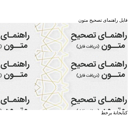
فایل راهنمای تصحیح متون
کتابخانۀ برخط