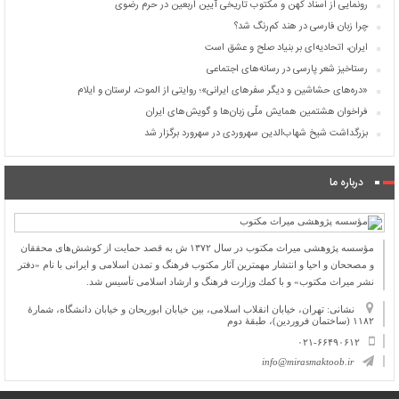
رونمایی از اسناد کهن و مکتوب تاریخی آیین اربعین در حرم رضوی
چرا زبان فارسی در هند کم‌رنگ شد؟
ایران، اتحادیه‌ای بر بنیاد صلح و عشق است
رستاخیز شعر پارسی در رسانه‌های اجتماعی
«دره‌های حشاشین و دیگر سفرهای ایرانی»؛ روایتی از الموت، لرستان و ایلام
فراخوان هشتمین همایش ملّی زبان‌ها و گویش‌های ایران
بزرگداشت شیخ شهاب‌الدین سهروردی در سهرورد برگزار شد
درباره ما
مؤسسه پژوهشی میراث مكتوب در سال ۱۳۷۲ ش به قصد حمایت از كوشش‌های محققان
و مصححان و احیا و انتشار مهمترین آثار مكتوب فرهنگ و تمدن اسلامی و ایرانی با نام «دفتر
نشر میراث مكتوب» و با كمك وزارت فرهنگ و ارشاد اسلامی تأسیس شد.
نشانی: تهران، خیابان انقلاب اسلامی، بین خیابان ابوریحان و خیابان دانشگاه، شمارۀ
۱۱۸۲ (ساختمان فروردین)، طبقۀ دوم
۰۲۱-۶۶۴۹۰۶۱۲
info@mirasmaktoob.ir