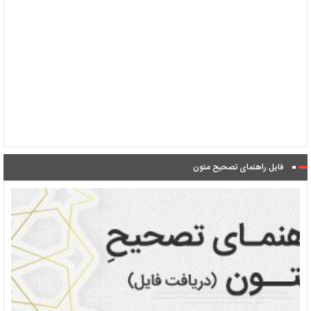
فایل راهنمای تصحیح متون