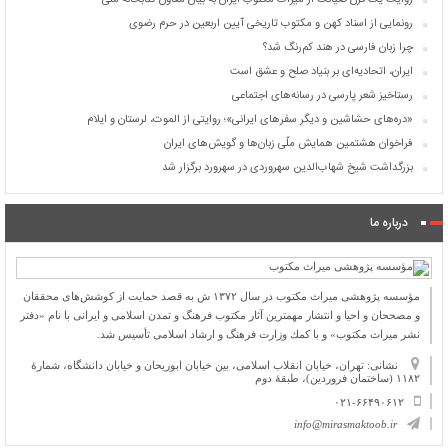
روایت یک قرن صیانت از میراث مکتوب ایران به بیان معاون کتابخانه ملی
رونمایی از اسناد کهن و مکتوب تاریخی آیین اربعین در حرم رضوی
چرا زبان فارسی در هند کم‌رنگ شد؟
ایران، اتحادیه‌ای بر بنیاد صلح و عشق است
رستاخیز شعر پارسی در رسانه‌های اجتماعی
«دره‌های حشاشین و دیگر سفرهای ایرانی»؛ روایتی از الموت، لرستان و ایلام
فراخوان هشتمین همایش ملّی زبان‌ها و گویش‌های ایران
بزرگداشت شیخ شهاب‌الدین سهروردی در سهرورد برگزار شد
درباره ما
مؤسسه پژوهشی میراث مكتوب در سال ۱۳۷۲ ش به قصد حمایت از كوشش‌های محققان
و مصححان و احیا و انتشار مهمترین آثار مكتوب فرهنگ و تمدن اسلامی و ایرانی با نام «دفتر
نشر میراث مكتوب» و با كمك وزارت فرهنگ و ارشاد اسلامی تأسیس شد.
نشانی: تهران، خیابان انقلاب اسلامی، بین خیابان ابوریحان و خیابان دانشگاه، شمارۀ
۱۱۸۲ (ساختمان فروردین)، طبقۀ دوم
۰۲۱-۶۶۴۹۰۶۱۲
info@mirasmaktoob.ir