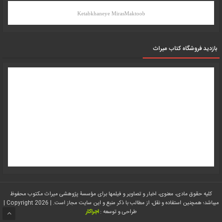
Ketabkhaneye MirasMaktoob
بازدید فروشگاه کتاب میراث
کلیه حقوق مادی، معنوی، اخبار و تصاویر و فیلمها برای مؤسسۀ پژوهشی میراث مکتوب محفوظ
میباشد؛ همچنین استفاده و نقل، از مطالب با ذکر منبع و این سایت مجاز است. | Copyright 2026 |
طراحی و توسعه :
اجراکار