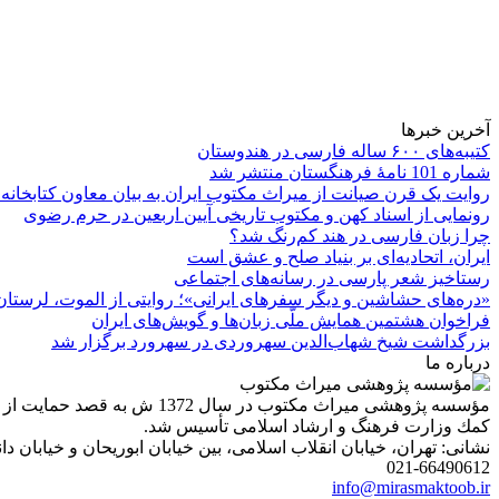
آخرین خبرها
کتیبه‌های ۶۰۰ ساله فارسی در هندوستان
شماره 101 نامۀ فرهنگستان منتشر شد
روایت یک قرن صیانت از میراث مکتوب ایران به بیان معاون کتابخانه
رونمایی از اسناد کهن و مکتوب تاریخی آیین اربعین در حرم رضوی
چرا زبان فارسی در هند کم‌رنگ شد؟
ایران، اتحادیه‌ای بر بنیاد صلح و عشق است
رستاخیز شعر پارسی در رسانه‌های اجتماعی
«دره‌های حشاشین و دیگر سفرهای ایرانی»؛ روایتی از الموت، لرستان 
فراخوان هشتمین همایش ملّی زبان‌ها و گویش‌های ایران
بزرگداشت شیخ شهاب‌الدین سهروردی در سهرورد برگزار شد
درباره ما
مؤسسه پژوهشی میراث مكتوب 
كمك وزارت فرهنگ و ارشاد اسلامی تأسیس شد.
نشانی: تهران، خیابان انقلاب اسلامی، بین خیابان ابوریحان و خیابان دانشگاه، شمارۀ 1182 (ساختمان
021-66490612
info@mirasmaktoob.ir