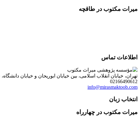
میرات مکتوب در طاقچه
اطلاعات تماس
تهران، خیابان انقلاب اسلامی، بین خیابان ابوریحان و خیابان دانشگاه، شمارۀ 1182 (ساختمان فروردین)، طبقۀ دوم، واحد 8 ، روابط عمومی مؤسسه پژوهی میراث مکتوب؛ صندوق
02166490612
info@mirasmaktoob.com
انتخاب زبان
میرات مکتوب در چهارراه