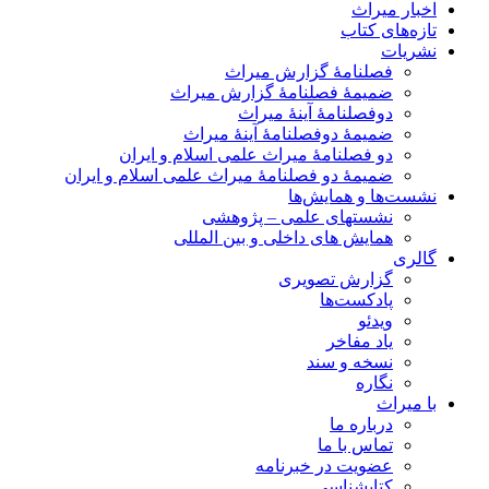
اخبار میراث
تازه‌های کتاب
نشریات
فصلنامۀ گزارش میراث
ضمیمۀ فصلنامۀ گزارش میراث
دوفصلنامۀ آینۀ میراث
ضمیمۀ دوفصلنامۀ آینۀ میراث
دو فصلنامۀ میراث علمی اسلام و ایران
ضمیمۀ دو فصلنامۀ میراث علمی اسلام و ایران
نشست‌ها و همایش‌ها
نشستهای علمی – پژوهشی
همایش های داخلی و بین المللی
گالری
گزارش تصویری
پادکست‌ها
ویدئو
یاد مفاخر
نسخه و سند
نگاره
با میراث
درباره ما
تماس با ما
عضویت در خبرنامه
کتابشناسی