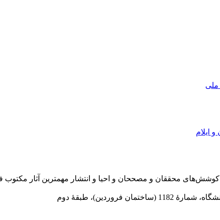
 ملی
و ایلام
در سال 1372 ش به قصد حمایت از كوشش‌های محققان و مصححان و احیا و انتشار مهمترین
 فروردین)، طبقۀ دوم