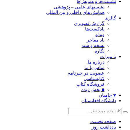
نشست‌ها و همایش‌ها
نشستهای علمی – پژوهشی
همایش های داخلی و بین المللی
گالری
گزارش تصویری
پادکست‌ها
ویدئو
یاد مفاخر
نسخه و سند
نگاره
با میراث
درباره ما
تماس با ما
عضویت در خبرنامه
کتابشناسی
فروشگاه کتاب
■ پخش زنده
♥ حامیان
دانشگاه افغانستان
صفحه نخست
یادداشت روز