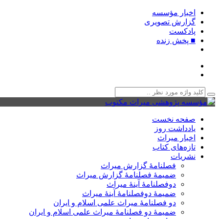
اخبار مؤسسه
گزارش تصویری
پادکست‌
■ پخش زنده
صفحه نخست
یادداشت روز
اخبار میراث
تازه‌های کتاب
نشریات
فصلنامۀ گزارش میراث
ضمیمۀ فصلنامۀ گزارش میراث
دوفصلنامۀ آینۀ میراث
ضمیمۀ دوفصلنامۀ آینۀ میراث
دو فصلنامۀ میراث علمی اسلام و ایران
ضمیمۀ دو فصلنامۀ میراث علمی اسلام و ایران