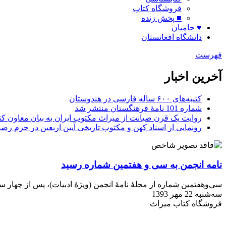
فروشگاه کتاب
■ پخش زنده
♥ حامیان
دانشگاه افغانستان
فهرست
آخرین اخبار
کتیبه‌های ۶۰۰ ساله فارسی در هندوستان
شماره 101 نامۀ فرهنگستان منتشر شد
روایت یک قرن صیانت از میراث مکتوب ایران به بیان معاون کتا
رونمایی از اسناد کهن و مکتوب تاریخی آیین اربعین در حرم رض
نامه انجمن به سی و هفتمین شماره رسید
سی‌وهفتمین شماره از مجلۀ نامۀ انجمن (ویژۀ ادبیات)، پس از چهار س
سه‌شنبه 22 مهر 1393
فروشگاه کتاب میراث