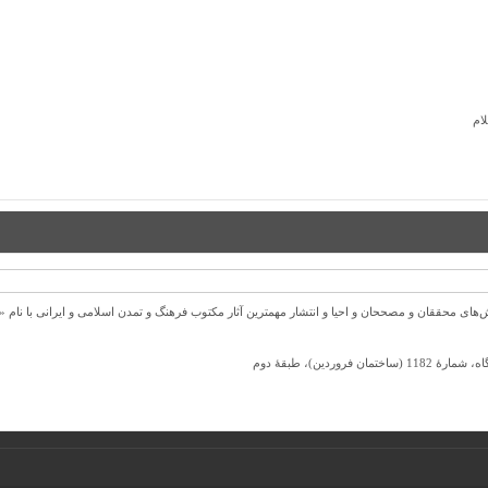
ام
ل 1372 ش به قصد حمایت از كوشش‌های محققان و مصححان و احیا و انتشار مهمترین آثار مكتوب فرهنگ و تمدن اسلامی و ا
ردین)، طبقۀ دوم