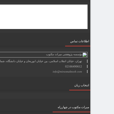
اطلاعات تماس
تهران، خیابان انقلاب اسلامی، بین خیابان ابوریحان و خیابان دانشگاه، شمارۀ 1182 (ساختمان فروردین)، طبقۀ دوم، واحد 8 ، روابط عمومی مؤسسه پژوهی میراث مکتوب؛ صندوق پستی: 69
02166490612
info@mirasmaktoob.com
انتخاب زبان
میرات مکتوب در چهارراه