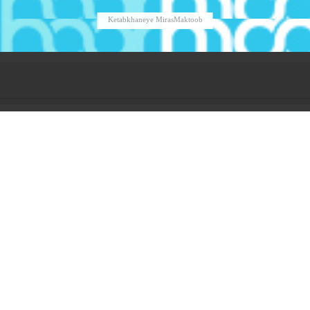
Ketabkhaneye MirasMaktoob