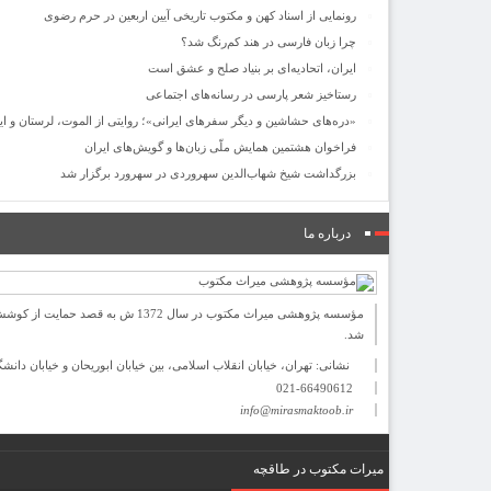
رونمایی از اسناد کهن و مکتوب تاریخی آیین اربعین در حرم رضوی
چرا زبان فارسی در هند کم‌رنگ شد؟
ایران، اتحادیه‌ای بر بنیاد صلح و عشق است
رستاخیز شعر پارسی در رسانه‌های اجتماعی
«دره‌های حشاشین و دیگر سفرهای ایرانی»؛ روایتی از الموت، لرستان و ایل
فراخوان هشتمین همایش ملّی زبان‌ها و گویش‌های ایران
بزرگداشت شیخ شهاب‌الدین سهروردی در سهرورد برگزار شد
درباره ما
مؤسسه پژوهشی میراث مكتوب در سا
شد.
نشانی: تهران، خیابان انقلاب اسلامی، بین خیابان ابوریحان و خیابان دانشگاه، شمارۀ 1182 (ساختمان فرو
021-66490612
info@mirasmaktoob.ir
میرات مکتوب در طاقچه