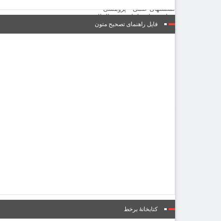
نشست‌ها و همایش‌ها
نشستهای علمی – پژوهشی
همایش های داخلی و بین المللی
گالری
فایل راهنمای تصحیح متون
گزارش تصویری
پادکست‌ها
ویدئو
یاد مفاخر
نسخه و سند
نگاره
با میراث
درباره ما
تماس با ما
عضویت در خبرنامه
کتابشناسی
فروشگاه کتاب
■ پخش زنده
♥ حامیان
دانشگاه افغانستان
فهرست
کتابخانۀ برخط