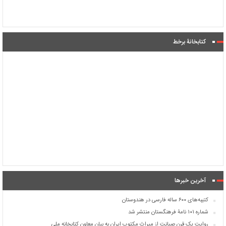
کتابخانۀ برخط
آخرین خبرها
کتیبه‌های ۶۰۰ ساله فارسی در هندوستان
شماره ۱۰۱ نامۀ فرهنگستان منتشر شد
روایت یک قرن صیانت از میراث مکتوب ایران به بیان معاون کتابخانه ملی