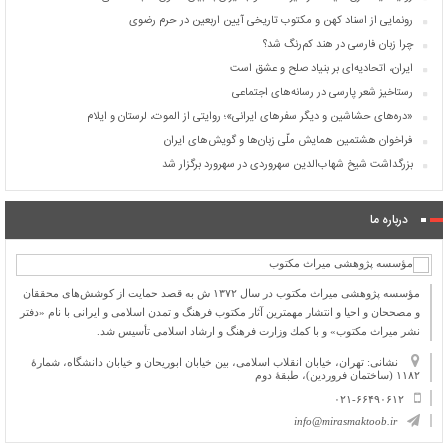
رونمایی از اسناد کهن و مکتوب تاریخی آیین اربعین در حرم رضوی
چرا زبان فارسی در هند کم‌رنگ شد؟
ایران، اتحادیه‌ای بر بنیاد صلح و عشق است
رستاخیز شعر پارسی در رسانه‌های اجتماعی
«دره‌های حشاشین و دیگر سفرهای ایرانی»؛ روایتی از الموت، لرستان و ایلام
فراخوان هشتمین همایش ملّی زبان‌ها و گویش‌های ایران
بزرگداشت شیخ شهاب‌الدین سهروردی در سهرورد برگزار شد
درباره ما
مؤسسه پژوهشی میراث مكتوب در سال ۱۳۷۲ ش به قصد حمایت از كوشش‌های محققان
و مصححان و احیا و انتشار مهمترین آثار مكتوب فرهنگ و تمدن اسلامی و ایرانی با نام «دفتر
نشر میراث مكتوب» و با كمك وزارت فرهنگ و ارشاد اسلامی تأسیس شد.
نشانی: تهران، خیابان انقلاب اسلامی، بین خیابان ابوریحان و خیابان دانشگاه، شمارۀ
۱۱۸۲ (ساختمان فروردین)، طبقۀ دوم
۰۲۱-۶۶۴۹۰۶۱۲
info@mirasmaktoob.ir