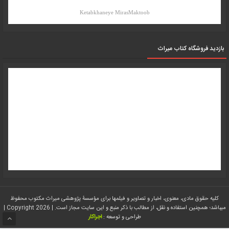
Ketabkhaneye MirasMaktoob
بازدید فروشگاه کتاب میراث
کلیه حقوق مادی، معنوی، اخبار و تصاویر و فیلمها برای مؤسسۀ پژوهشی میراث مکتوب محفوظ
میباشد؛ همچنین استفاده و نقل، از مطالب با ذکر منبع و این سایت مجاز است. | Copyright 2026 |
طراحی و توسعه :
اجراکار