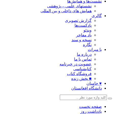
نشست‌ها و همایش‌ها
نشستهای علمی – پژوهشی
همایش های داخلی و بین المللی
گالری
گزارش تصویری
پادکست‌ها
ویدئو
یاد مفاخر
نسخه و سند
نگاره
با میراث
درباره ما
تماس با ما
عضویت در خبرنامه
کتابشناسی
فروشگاه کتاب
■ پخش زنده
♥ حامیان
دانشگاه افغانستان
صفحه نخست
یادداشت روز