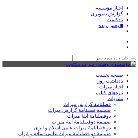
اخبار مؤسسه
گزارش تصویری
پادکست‌
■ پخش زنده
صفحه نخست
یادداشت روز
اخبار میراث
تازه‌های کتاب
نشریات
فصلنامۀ گزارش میراث
ضمیمۀ فصلنامۀ گزارش میراث
دوفصلنامۀ آینۀ میراث
ضمیمۀ دوفصلنامۀ آینۀ میراث
دو فصلنامۀ میراث علمی اسلام و ایران
ضمیمۀ دو فصلنامۀ میراث علمی اسلام و ایران