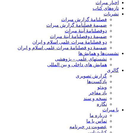
اخبار میراث
تازه‌های کتاب
نشریات
فصلنامۀ گزارش میراث
ضمیمۀ فصلنامۀ گزارش میراث
دوفصلنامۀ آینۀ میراث
ضمیمۀ دوفصلنامۀ آینۀ میراث
دو فصلنامۀ میراث علمی اسلام و ایران
ضمیمۀ دو فصلنامۀ میراث علمی اسلام و ایران
نشست‌ها و همایش‌ها
نشستهای علمی – پژوهشی
همایش های داخلی و بین المللی
گالری
گزارش تصویری
پادکست‌ها
ویدئو
یاد مفاخر
نسخه و سند
نگاره
با میراث
درباره ما
تماس با ما
عضویت در خبرنامه
کتابشناسی