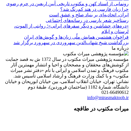
رونمایی از اسناد کهن و مکتوب تاریخی آیین اربعین در حرم رضوی
چرا زبان فارسی در هند کم‌رنگ شد؟
ایران، اتحادیه‌ای بر بنیاد صلح و عشق است
رستاخیز شعر پارسی در رسانه‌های اجتماعی
«دره‌های حشاشین و دیگر سفرهای ایرانی»؛ روایتی از الموت،
لرستان و ایلام
فراخوان هشتمین همایش ملّی زبان‌ها و گویش‌های ایران
بزرگداشت شیخ شهاب‌الدین سهروردی در سهرورد برگزار شد
درباره ما
مؤسسه پژوهشی میراث مكتوب در سال 1372 ش به قصد حمایت
از كوشش‌های محققان و مصححان و احیا و انتشار مهمترین آثار
مكتوب فرهنگ و تمدن اسلامی و ایرانی با نام «دفتر نشر میراث
مكتوب» و با كمك وزارت فرهنگ و ارشاد اسلامی تأسیس شد.
نشانی: تهران، خیابان انقلاب اسلامی، بین خیابان ابوریحان و خیابان
دانشگاه، شمارۀ 1182 (ساختمان فروردین)، طبقۀ دوم
021-66490612
info@mirasmaktoob.ir
میرات مکتوب در طاقچه