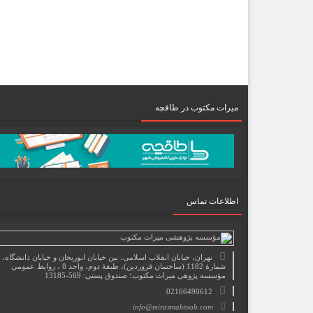
میرات مکتوب در طاقچه
اطلاعات تماس
تهران، خیابان انقلاب اسلامی، بین خیابان ابوریحان و خیابان دانشگاه،
شمارۀ 1182 (ساختمان فروردین)، طبقۀ دوم، واحد 8 ، روابط عمومی
مؤسسه پژوهی میراث مکتوب؛ صندوق پستی: 569-13185
02166490612
info@mirasmaktoob.com