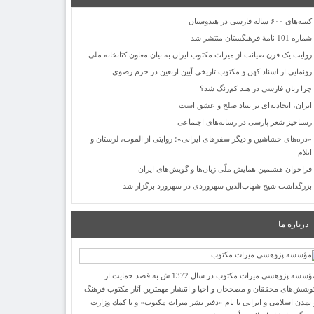
کتیبه‌های ۶۰۰ ساله فارسی در هندوستان
شماره 101 نامۀ فرهنگستان منتشر شد
روایت یک قرن صیانت از میراث مکتوب ایران به بیان معاون کتابخانه ملی
رونمایی از اسناد کهن و مکتوب تاریخی آیین اربعین در حرم رضوی
چرا زبان فارسی در هند کم‌رنگ شد؟
ایران، اتحادیه‌ای بر بنیاد صلح و عشق است
رستاخیز شعر پارسی در رسانه‌های اجتماعی
«دره‌های حشاشین و دیگر سفرهای ایرانی»؛ روایتی از الموت، لرستان و
ایلام
فراخوان هشتمین همایش ملّی زبان‌ها و گویش‌های ایران
بزرگداشت شیخ شهاب‌الدین سهروردی در سهرورد برگزار شد
درباره ما
مؤسسه پژوهشی میراث مكتوب در سال 1372 ش به قصد حمایت از
وشش‌های محققان و مصححان و احیا و انتشار مهمترین آثار مكتوب فرهنگ
 تمدن اسلامی و ایرانی با نام «دفتر نشر میراث مكتوب» و با كمك وزارت