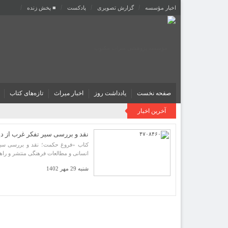
اخبار مؤسسه
گزارش تصویری
پادکست‌
■ پخش زنده
صفحه نخست
یادداشت روز
اخبار میراث
تازه‌های کتاب
آخرین اخبار
نقد و بررسی سیر تفکر غرب از د
کتاب «فروغ حکمت؛ نقد و بررسی سیر
انسانی و مطالعات فرهنگی منتشر و راه
شنبه 29 مهر 1402