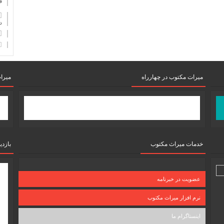
ف
دان
میرات مکتوب در چهارراه
میرا
خدمات میراث مکتوب
بازدی
عضویت در خبرنامه
نرم افزار میراث مکتوب
اینستاگرام ما