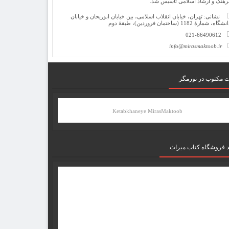
رهنگ و ارشاد اسلامی تأسیس شد.
نشانی: تهران، خیابان انقلاب اسلامی، بین خیابان ابوریحان و خیابان
شگاه، شمارۀ 1182 (ساختمان فروردین)، طبقۀ دوم
021-66490612
info@mirasmaktoob.ir
ت مکتوب در نورمگز
Ketabkhaneye MirasMaktoob
د فروشگاه کتاب میراث