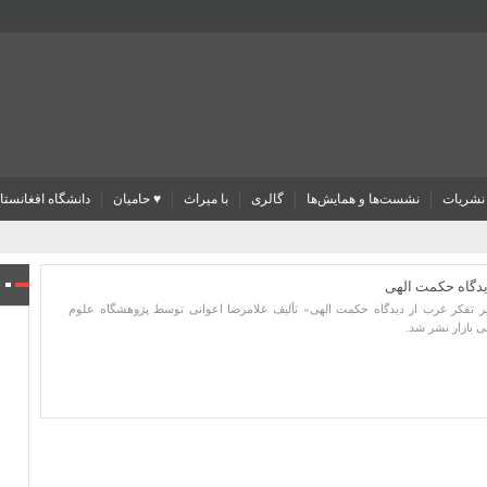
نشریات
نشست‌ها و همایش‌ها
گالری
با میراث
♥ حامیان
دانشگاه افغانستا
یدگاه حکمت الهی
 تفکر غرب از دیدگاه حکمت الهی» تألیف غلامرضا اعوانی توسط پژوهشگاه علوم
ی بازار نشر شد.