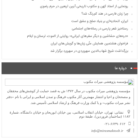
رونمایی از اسناد کهن و مکتوب تاریخی آیین اربعین در حرم رضوی
چرا زبان فارسی در هند کم‌رنگ شد؟
ایران، اتحادیه‌ای بر بنیاد صلح و عشق است
رستاخیز شعر پارسی در رسانه‌های اجتماعی
«دره‌های حشاشین و دیگر سفرهای ایرانی»؛ روایتی از الموت، لرستان و ایلام
فراخوان هشتمین همایش ملّی زبان‌ها و گویش‌های ایران
بزرگداشت شیخ شهاب‌الدین سهروردی در سهرورد برگزار شد
درباره ما
مؤسسه پژوهشی میراث مكتوب در سال ۱۳۷۲ ش به قصد حمایت از كوشش‌های محققان
و مصححان و احیا و انتشار مهمترین آثار مكتوب فرهنگ و تمدن اسلامی و ایرانی با نام «دفتر
نشر میراث مكتوب» و با كمك وزارت فرهنگ و ارشاد اسلامی تأسیس شد.
نشانی: تهران، خیابان انقلاب اسلامی، بین خیابان ابوریحان و خیابان دانشگاه، شمارۀ
۱۱۸۲ (ساختمان فروردین)، طبقۀ دوم
۰۲۱-۶۶۴۹۰۶۱۲
info@mirasmaktoob.ir