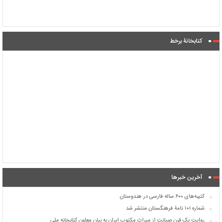
کتابخانۀ برخط
آخرین خبرها
کتیبه‌های ۶۰۰ ساله فارسی در هندوستان
شماره ۱۰۱ نامۀ فرهنگستان منتشر شد
روایت یک قرن صیانت از میراث مکتوب ایران به بیان معاون کتابخانه ملی