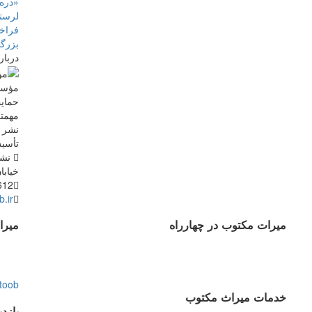
«دره‌
لرستا
فراخو
بزرگ
دربار
حمایت
مهمتر
نشر م
تأسی
نشان
خیابان دانش
612
.ir
میرات مکتوب در چهارراه
میرا
toob
خدمات میراث مکتوب
بازد