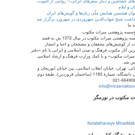
های حشاشین و دیگر سفرهای ایرانی»؛ روایتی از الموت،
ن و ایلام
ان هشتمین همایش ملّی زبان‌ها و گویش‌های ایران
داشت شیخ شهاب‌الدین سهروردی در سهرورد برگزار شد
ه ما
مؤسسه پژوهشی میراث مكتوب در سال 1372 ش به قصد
 از كوشش‌های محققان و مصححان و احیا و انتشار
ین آثار مكتوب فرهنگ و تمدن اسلامی و ایرانی با نام «دفتر
یراث مكتوب» و با كمك وزارت فرهنگ و ارشاد اسلامی
س شد.
ی: تهران، خیابان انقلاب اسلامی، بین خیابان ابوریحان و
گاه، شمارۀ 1182 (ساختمان فروردین)، طبقۀ دوم
021-66490
info@mirasmaktoob
ت مکتوب در نورمگز
Ketabkhaneye MirasMak
ید فروشگاه کتاب میراث