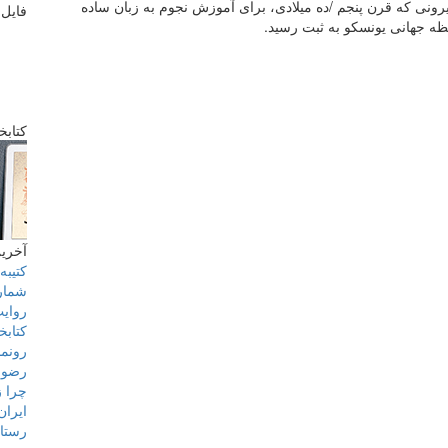
وریحان بیرونی که قرن پنجم /ده میلادی، برای آموزش نجوم به زبان ساده
فایل 
فظه جهانی یونسکو به ثبت رسید.
کتابخ
آخرین
کتیبه‌های ۶۰۰ ساله 
شماره 101 نامۀ فرهنگست
روایت
کتابخ
رونما
رضو
چرا ز
ایران
رستاخ