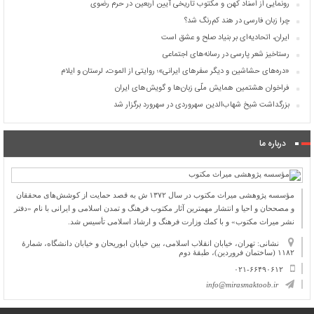
رونمایی از اسناد کهن و مکتوب تاریخی آیین اربعین در حرم رضوی
چرا زبان فارسی در هند کم‌رنگ شد؟
ایران، اتحادیه‌ای بر بنیاد صلح و عشق است
رستاخیز شعر پارسی در رسانه‌های اجتماعی
«دره‌های حشاشین و دیگر سفرهای ایرانی»؛ روایتی از الموت، لرستان و ایلام
فراخوان هشتمین همایش ملّی زبان‌ها و گویش‌های ایران
بزرگداشت شیخ شهاب‌الدین سهروردی در سهرورد برگزار شد
درباره ما
مؤسسه پژوهشی میراث مكتوب در سال ۱۳۷۲ ش به قصد حمایت از كوشش‌های محققان
و مصححان و احیا و انتشار مهمترین آثار مكتوب فرهنگ و تمدن اسلامی و ایرانی با نام «دفتر
نشر میراث مكتوب» و با كمك وزارت فرهنگ و ارشاد اسلامی تأسیس شد.
نشانی: تهران، خیابان انقلاب اسلامی، بین خیابان ابوریحان و خیابان دانشگاه، شمارۀ
۱۱۸۲ (ساختمان فروردین)، طبقۀ دوم
۰۲۱-۶۶۴۹۰۶۱۲
info@mirasmaktoob.ir