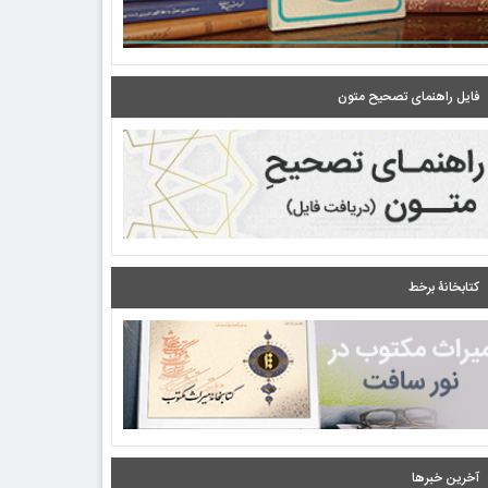
فایل راهنمای تصحیح متون
کتابخانۀ برخط
آخرین خبرها