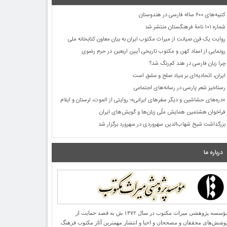
کتیبه‌های ۶۰۰ ساله فارسی در هندوستان
شماره ۱۰۱ نامۀ فرهنگستان منتشر شد
روایت یک قرن صیانت از میراث مکتوب ایران به بیان معاون کتابخانه ملی
رونمایی از اسناد کهن و مکتوب تاریخی آیین اربعین در حرم رضوی
چرا زبان فارسی در هند کم‌رنگ شد؟
ایران، اتحادیه‌ای بر بنیاد صلح و عشق است
رستاخیز شعر پارسی در رسانه‌های اجتماعی
«دره‌های حشاشین و دیگر سفرهای ایرانی»؛ روایتی از الموت، لرستان و ایلام
فراخوان هشتمین همایش ملّی زبان‌ها و گویش‌های ایران
بزرگداشت شیخ شهاب‌الدین سهروردی در سهرورد برگزار شد
درباره ما
مؤسسه پژوهشی میراث مكتوب در سال ۱۳۷۲ ش به قصد حمایت از
وشش‌های محققان و مصححان و احیا و انتشار مهمترین آثار مكتوب فرهنگ