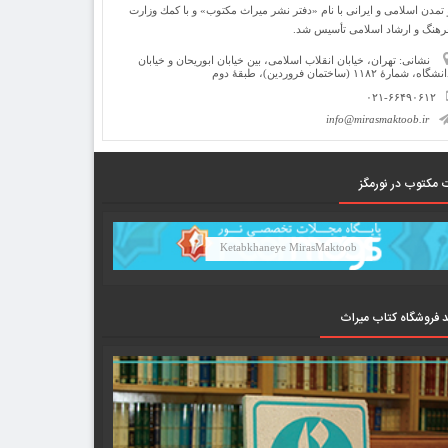
 تمدن اسلامی و ایرانی با نام «دفتر نشر میراث مكتوب» و با كمك وزارت
رهنگ و ارشاد اسلامی تأسیس شد.
نشانی: تهران، خیابان انقلاب اسلامی، بین خیابان ابوریحان و خیابان
شگاه، شمارۀ ۱۱۸۲ (ساختمان فروردین)، طبقۀ دوم
۰۲۱-۶۶۴۹۰۶۱۲
info@mirasmaktoob.ir
 مکتوب در نورمگز
Ketabkhaneye MirasMaktoob
د فروشگاه کتاب میراث