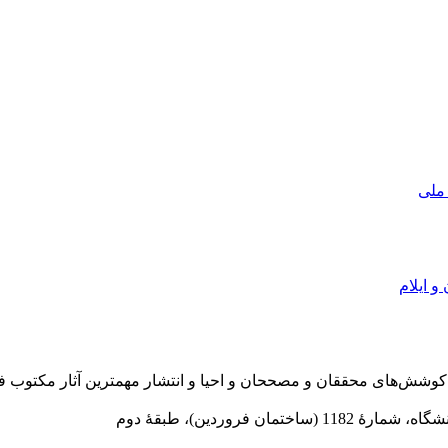
 ملی
و ایلام
در سال 1372 ش به قصد حمایت از كوشش‌های محققان و مصححان و احیا و انتشار مهمترین
 فروردین)، طبقۀ دوم