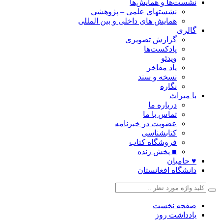
نشست‌ها و همایش‌ها
نشستهای علمی – پژوهشی
همایش های داخلی و بین المللی
گالری
گزارش تصویری
پادکست‌ها
ویدئو
یاد مفاخر
نسخه و سند
نگاره
با میراث
درباره ما
تماس با ما
عضویت در خبرنامه
کتابشناسی
فروشگاه کتاب
■ پخش زنده
♥ حامیان
دانشگاه افغانستان
صفحه نخست
یادداشت روز