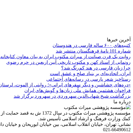
آخرین خبرها
کتیبه‌های ۶۰۰ ساله فارسی در هندوستان
شماره 101 نامۀ فرهنگستان منتشر شد
روایت یک قرن صیانت از میراث مکتوب ایران به بیان معاون کتابخانه
رونمایی از اسناد کهن و مکتوب تاریخی آیین اربعین در حرم رضوی
چرا زبان فارسی در هند کم‌رنگ شد؟
ایران، اتحادیه‌ای بر بنیاد صلح و عشق است
رستاخیز شعر پارسی در رسانه‌های اجتماعی
«دره‌های حشاشین و دیگر سفرهای ایرانی»؛ روایتی از الموت، لرستان 
فراخوان هشتمین همایش ملّی زبان‌ها و گویش‌های ایران
بزرگداشت شیخ شهاب‌الدین سهروردی در سهرورد برگزار شد
درباره ما
مؤسسه پژوهشی میراث مكتوب 
كمك وزارت فرهنگ و ارشاد اسلامی تأسیس شد.
نشانی: تهران، خیابان انقلاب اسلامی، بین خیابان ابوریحان و خیابان دانشگاه، شمارۀ 1182 (ساختمان
021-66490612