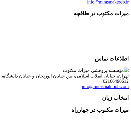
info@mirasmaktoob.ir
میرات مکتوب در طاقچه
اطلاعات تماس
تهران، خیابان انقلاب اسلامی، بین خیابان ابوریحان و خیابان دانشگاه، شمارۀ 1182 (ساختمان فروردین)، طبقۀ دوم، واحد 8 ، روابط عمومی مؤسسه پژوهی میراث مکتوب؛ صندوق
02166490612
info@mirasmaktoob.com
انتخاب زبان
میرات مکتوب در چهارراه