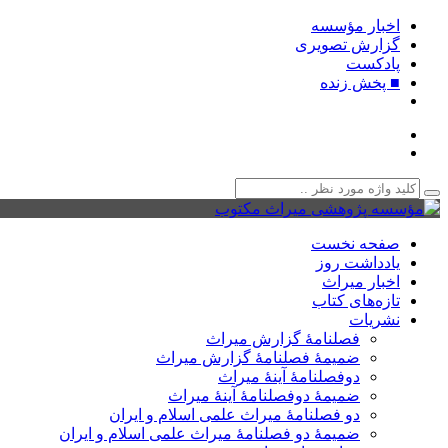
اخبار مؤسسه
گزارش تصویری
پادکست‌
■ پخش زنده
صفحه نخست
یادداشت روز
اخبار میراث
تازه‌های کتاب
نشریات
فصلنامۀ گزارش میراث
ضمیمۀ فصلنامۀ گزارش میراث
دوفصلنامۀ آینۀ میراث
ضمیمۀ دوفصلنامۀ آینۀ میراث
دو فصلنامۀ میراث علمی اسلام و ایران
ضمیمۀ دو فصلنامۀ میراث علمی اسلام و ایران