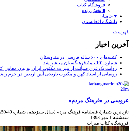
فروشگاه کتاب
■ پخش زنده
♥ حامیان
دانشگاه افغانستان
فهرست
آخرین اخبار
کتیبه‌های ۶۰۰ ساله فارسی در هندوستان
شماره 101 نامۀ فرهنگستان منتشر شد
روایت یک قرن صیانت از میراث مکتوب ایران به بیان معاون کتا
رونمایی از اسناد کهن و مکتوب تاریخی آیین اربعین در حرم رض
عروسی در «فرهنگ مردم»
تازه‌ترین شمارۀ فصلنامۀ فرهنگ مردم (سال سيزدهم، شماره 49-50، بهار و تابستان 1393) ویژه نامۀ عروسی منتشر شد
سه‌شنبه 1 مهر 1393
فروشگاه کتاب میراث