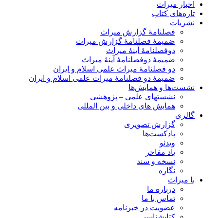
اخبار میراث
تازه‌های کتاب
نشریات
فصلنامۀ گزارش میراث
ضمیمۀ فصلنامۀ گزارش میراث
دوفصلنامۀ آینۀ میراث
ضمیمۀ دوفصلنامۀ آینۀ میراث
دو فصلنامۀ میراث علمی اسلام و ایران
ضمیمۀ دو فصلنامۀ میراث علمی اسلام و ایران
نشست‌ها و همایش‌ها
نشستهای علمی – پژوهشی
همایش های داخلی و بین المللی
گالری
گزارش تصویری
پادکست‌ها
ویدئو
یاد مفاخر
نسخه و سند
نگاره
با میراث
درباره ما
تماس با ما
عضویت در خبرنامه
کتابشناسی