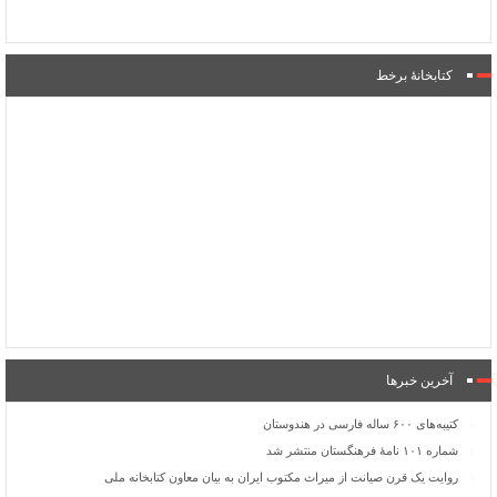
کتابخانۀ برخط
آخرین خبرها
کتیبه‌های ۶۰۰ ساله فارسی در هندوستان
شماره ۱۰۱ نامۀ فرهنگستان منتشر شد
روایت یک قرن صیانت از میراث مکتوب ایران به بیان معاون کتابخانه ملی