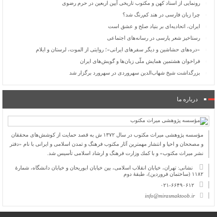
رونمایی از اسناد کهن و مکتوب تاریخی آیین اربعین در حرم رضوی
چرا زبان فارسی در هند کم‌رنگ شد؟
ایران، اتحادیه‌ای بر بنیاد صلح و عشق است
رستاخیز شعر پارسی در رسانه‌های اجتماعی
«دره‌های حشاشین و دیگر سفرهای ایرانی»؛ روایتی از الموت، لرستان و ایلام
فراخوان هشتمین همایش ملّی زبان‌ها و گویش‌های ایران
بزرگداشت شیخ شهاب‌الدین سهروردی در سهرورد برگزار شد
درباره ما
مؤسسه پژوهشی میراث مكتوب در سال ۱۳۷۲ ش به قصد حمایت از كوشش‌های محققان
و مصححان و احیا و انتشار مهمترین آثار مكتوب فرهنگ و تمدن اسلامی و ایرانی با نام «دفتر
نشر میراث مكتوب» و با كمك وزارت فرهنگ و ارشاد اسلامی تأسیس شد.
نشانی: تهران، خیابان انقلاب اسلامی، بین خیابان ابوریحان و خیابان دانشگاه، شمارۀ
۱۱۸۲ (ساختمان فروردین)، طبقۀ دوم
۰۲۱-۶۶۴۹۰۶۱۲
info@mirasmaktoob.ir