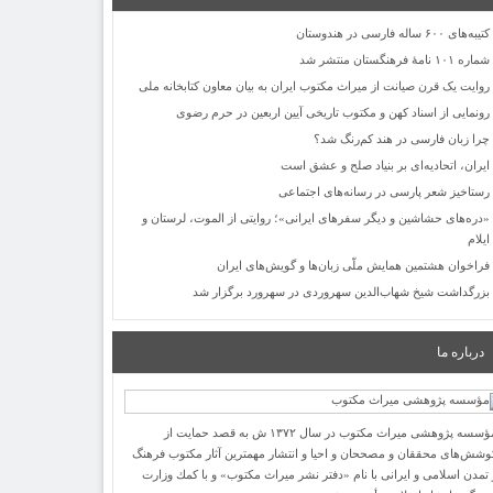
کتیبه‌های ۶۰۰ ساله فارسی در هندوستان
شماره ۱۰۱ نامۀ فرهنگستان منتشر شد
روایت یک قرن صیانت از میراث مکتوب ایران به بیان معاون کتابخانه ملی
رونمایی از اسناد کهن و مکتوب تاریخی آیین اربعین در حرم رضوی
چرا زبان فارسی در هند کم‌رنگ شد؟
ایران، اتحادیه‌ای بر بنیاد صلح و عشق است
رستاخیز شعر پارسی در رسانه‌های اجتماعی
«دره‌های حشاشین و دیگر سفرهای ایرانی»؛ روایتی از الموت، لرستان و
ایلام
فراخوان هشتمین همایش ملّی زبان‌ها و گویش‌های ایران
بزرگداشت شیخ شهاب‌الدین سهروردی در سهرورد برگزار شد
درباره ما
مؤسسه پژوهشی میراث مكتوب در سال ۱۳۷۲ ش به قصد حمایت از
وشش‌های محققان و مصححان و احیا و انتشار مهمترین آثار مكتوب فرهنگ
 تمدن اسلامی و ایرانی با نام «دفتر نشر میراث مكتوب» و با كمك وزارت