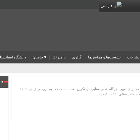
فارسی
نشریات
نشست‌ها و همایش‌ها
گالری
با میراث
♥ حامیان
دانشگاه افغانستا
ت برای تعیین جایگاه شعر سنایی در تکوین لغت‌نامه دهخدا به بررسی زبانی شاهد
ه از شعر سنایی انتخاب کرده‌اند